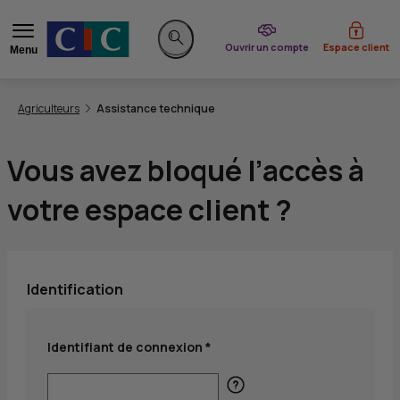
du CIC
Ouvrir un compte
Espace client
Menu
Rechercher sur le site
Vous êtes ici:
Agriculteurs
Assistance technique
Vous avez bloqué l’accès à
votre espace client ?
Identification
Identifiant de connexion *