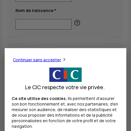
Nom de naissance *
* : champs obligatoires.
Continuer sans accepter
Le CIC respecte votre vie privée.
Vous disposez d'un droit d'accès et de rectification dans les
Ce site utilise des cookies.
Ils permettent d'assurer
conditions prévues par la loi n°78-17 relative à
son bon fonctionnement et, avec nos partenaires, d'en
l'informatique, aux fichiers et aux libertés du 6 janvier 1978,
par l'intermédiaire des services ayant recueilli les présentes
mesurer son audience, de réaliser des statistiques et
informations. Consultez notre charte déontologique pour
de vous proposer des informations et de la publicité
savoir comment l'exercer.
personnalisées en fonction de votre profil et de votre
navigation.