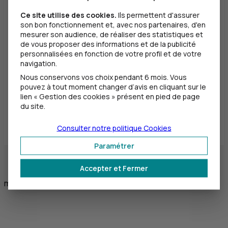
* : champs obligatoires.
Ce site utilise des cookies.
Ils permettent d'assurer
son bon fonctionnement et, avec nos partenaires, d'en
mesurer son audience, de réaliser des statistiques et
de vous proposer des informations et de la publicité
personnalisées en fonction de votre profil et de votre
navigation.
Nous conservons vos choix pendant 6 mois. Vous
Vous disposez d'un droit d'accès et de rectification dans les
pouvez à tout moment changer d’avis en cliquant sur le
conditions prévues par la loi n°78-17 relative à
lien « Gestion des cookies » présent en pied de page
l'informatique, aux fichiers et aux libertés du 6 janvier 1978,
par l'intermédiaire des services ayant recueilli les présentes
du site.
informations. Consultez notre charte déontologique pour
savoir comment l'exercer.
Consulter notre politique
Cookies
Paramétrer
Accepter et Fermer
mai 2024