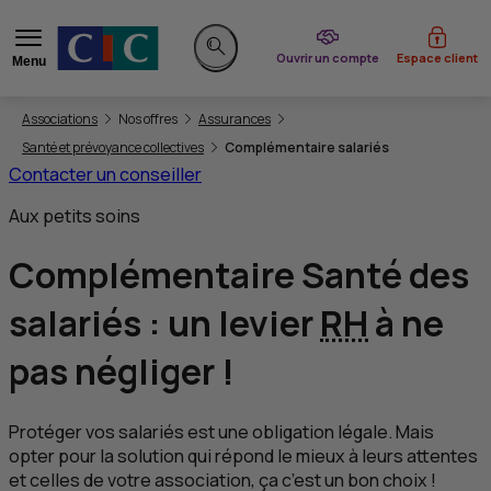
du CIC
Ouvrir un compte
Espace client
Menu
Rechercher sur le site
Vous êtes ici:
Associations
Nos offres
Assurances
Santé et prévoyance collectives
Complémentaire salariés
Contacter un conseiller
Aux petits soins
Complémentaire Santé des
salariés : un
levier
RH
à ne
pas négliger
!
Protéger vos salariés est une obligation légale. Mais
opter pour la solution qui répond le mieux à leurs attentes
et celles de votre association, ça c’est un bon choix !