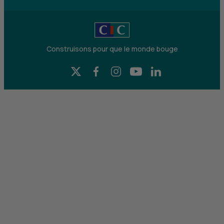
Construisons pour que le monde bouge
X (Twitter) - CIC
Facebook - CIC
Instagram - CIC
YouTube - CIC
LinkedIn - CIC