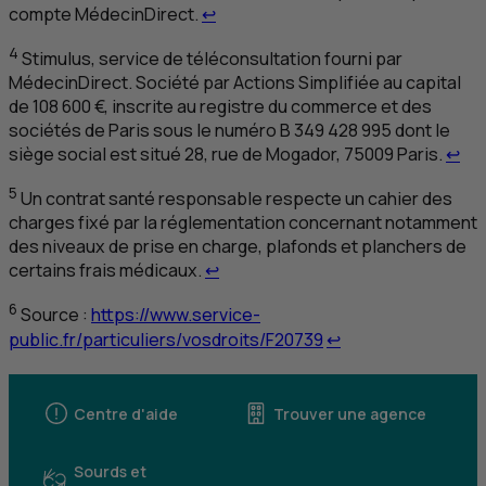
Retour au renvoi 3
compte MédecinDirect.
↩
4
Stimulus
, service de téléconsultation fourni par
MédecinDirect. Société par Actions Simplifiée au capital
de 108 600 €, inscrite au registre du commerce et des
sociétés de Paris sous le numéro B 349 428 995 dont le
Ret
siège social est situé 28, rue de Mogador, 75009 Paris.
↩
5
Un contrat santé responsable respecte un cahier des
charges fixé par la réglementation concernant notamment
des niveaux de prise en charge, plafonds et planchers de
Retour au renvoi 5
certains frais médicaux.
↩
6
Source :
https://www.service-
Retour au renvoi 6
public.fr/particuliers/vosdroits/F20739
↩
Centre d'aide
Trouver une agence
Sourds et