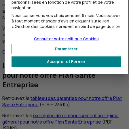
personnalisées en fonction de votre profil et de votre
en place un contrat de complémentaire santé salariés
navigation.
adapté à votre association et à votre convention
Nous conservons vos choix pendant 6 mois. Vous pouvez
collective.
à tout moment changer d’avis en cliquant sur le lien
« Gestion des cookies » présent en pied de page du site.
Vous choisissez les niveaux des garanties souhaités et
permettez à vos salariés de les compléter s’ils le
Consulter notre politique
Cookies
souhaitent avec une option individuelle.
Paramétrer
Contacter un conseiller
Accepter et Fermer
Les exemples de remboursement
pour notre offre Plan Santé
Entreprise
Retrouvez le
tableau des garanties pour notre offre Plan
Santé Entreprise
(
PDF
– 236 Ko)
Retrouvez les
exemples de remboursement au régime
général pour notre offre Plan Santé Entreprise
(
PDF
–
199 Ko)