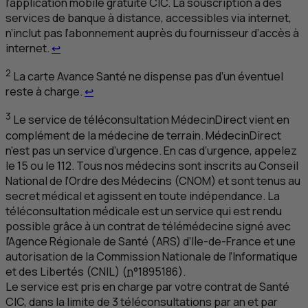
l’application mobile gratuite
CIC
. La souscription à des
services de banque à distance, accessibles via internet,
n’inclut pas l’abonnement auprès du fournisseur d’accès à
Retour au renvoi 1
internet.
↩
2
La carte Avance Santé ne dispense pas d’un éventuel
Retour au renvoi 2
reste à charge.
↩
3
Le service de téléconsultation MédecinDirect vient en
complément de la médecine de terrain. MédecinDirect
n’est pas un service d’urgence. En cas d’urgence, appelez
le 15 ou le 112. Tous nos médecins sont inscrits au Conseil
National de l’Ordre des Médecins (
CNOM
) et sont tenus au
secret médical et agissent en toute indépendance. La
téléconsultation médicale est un service qui est rendu
possible grâce à un contrat de télémédecine signé avec
l’Agence Régionale de Santé (
ARS
) d’Ile-de-France et une
autorisation de la Commission Nationale de l’Informatique
et des Libertés (
CNIL
) (
n
°1895186).
Le service est pris en charge par votre contrat de Santé
CIC
, dans la limite de 3 téléconsultations par an et par