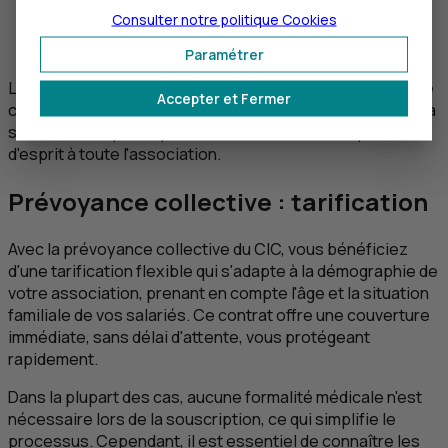
à charge du salarié (en option) ;
Consulter notre politique
Cookies
le versement d'une rente au conjoint du salarié (en
option).
Paramétrer
Le caractère modulable de la formule garantit que chaque
Accepter et Fermer
catégorie de salarié bénéficie d'une protection adaptée à
ses besoins spécifiques, offrant ainsi une tranquillité
d'esprit à toute l'association.
Prévoyance collective : tarification
Avec la prévoyance collective du
CIC
, vous bénéficiez
d'une tarification flexible qui s'adapte à la démographie de
votre association, prenant en compte l'âge et la situation
familiale de vos salariés. Ce contrat offre une couverture
immédiate, sans délai d'attente, vous protégeant
rapidement.
Dans la plupart des cas, aucune formalité médicale n'est
nécessaire lors de la souscription, ce qui simplifie le
processus. Cependant, il est essentiel de connaître les