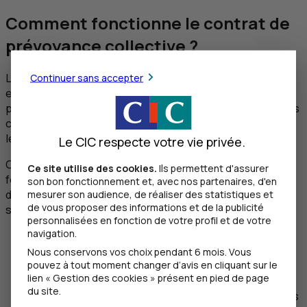
Comment fonctionne le contrat de
prévoyance collective ?
Continuer sans accepter
La prévoyance collective du
CIC
offre une flexibilité
exceptionnelle en matière de garanties. Vous avez la
possibilité de personnaliser les garanties en fonction des
catégories de salariés de votre association, que ce soit
les cadres, les non-cadres ou l'ensemble du personnel.
Le CIC respecte votre vie privée.
Chaque catégorie de salariés peut bénéficier d'une
Ce site utilise des cookies.
Ils permettent d'assurer
formule spécifique, avec la possibilité de choisir parmi
son bon fonctionnement et, avec nos partenaires, d'en
mesurer son audience, de réaliser des statistiques et
des niveaux de prestation notamment sur les garanties
de vous proposer des informations et de la publicité
suivantes :
personnalisées en fonction de votre profil et de votre
navigation.
le versement d'un capital en cas de décès ou
d'invalidité absolue et définitive ;
Nous conservons vos choix pendant 6 mois. Vous
pouvez à tout moment changer d’avis en cliquant sur le
le maintien de revenu en cas d'incapacité de travail
lien « Gestion des cookies » présent en pied de page
ou d'invalidité ;
du site.
le versement d'une rente éducation pour les enfants