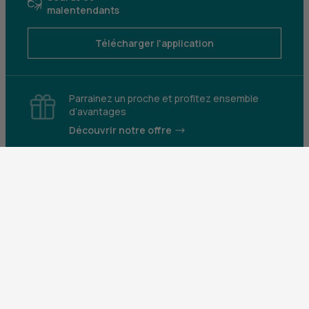
malentendants
Télécharger l'application
Parrainez un proche et profitez ensemble
d’avantages
Découvrir notre offre
Mentions légales
Tarifs et conditions générales
Guides et informations réglementaires
Protection des données
Gestion des cookies
Fraude et sécurité bancaire
VDP
Accessibilité
Déclaration d’accessibilité : partiellement
conforme