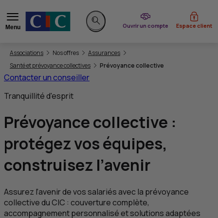
du CIC
Ouvrir un compte
Espace client
Menu
Rechercher sur le site
Vous êtes ici:
Associations
Nos offres
Assurances
Santé et prévoyance collectives
Prévoyance collective
Contacter un conseiller
Tranquillité d'esprit
Prévoyance collective :
protégez vos équipes,
construisez l’avenir
Assurez l’avenir de vos salariés avec la prévoyance
collective du
CIC
: couverture complète,
accompagnement personnalisé et solutions adaptées