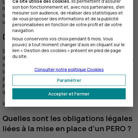
Ce site utilise des cookies.
Ils permettent d'assurer
L’entreprise n’effectue plus de versements obligatoires
son bon fonctionnement et, avec nos partenaires, d'en
mais l’épargne reste investie. Le salarié peut poursuivre
mesurer son audience, de réaliser des statistiques et
ses versements volontaires ou transférer le contrat vers
de vous proposer des informations et de la publicité
un autre
PER
.
personnalisées en fonction de votre profil et de votre
navigation.
Des garanties en cas de décès
Nous conservons vos choix pendant 6 mois. Vous
pouvez à tout moment changer d’avis en cliquant sur le
lien « Gestion des cookies » présent en pied de page
Si le salarié décède avant la liquidation du contrat c'est-à-
du site.
dire avant le départ à la retraite et la liquidation des droits,
son épargne est versée aux bénéficiaires désignés dans
Consulter notre politique
Cookies
la clause bénéficiaire de son contrat. Une garantie décès
plancher optionnelle peut également être ajoutée pour
Paramétrer
protéger davantage la valeur du capital, dans les 12 mois
qui suivent l'affiliation du salarié au contrat.
Accepter et Fermer
Vos questions, nos réponses
Quelles sont les obligations légales
liées à la mise en place d’un PERO ?