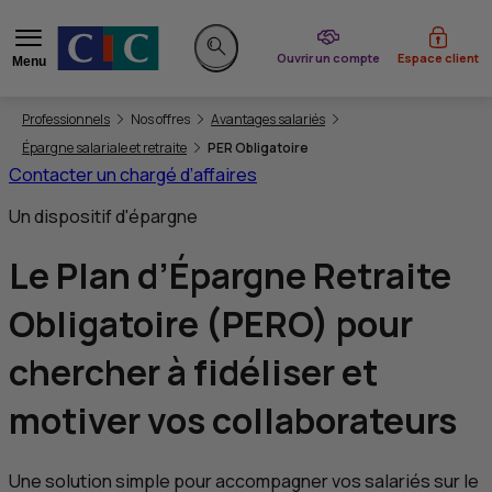
du CIC
Ouvrir un compte
Espace client
Menu
Rechercher sur le site
Vous êtes ici:
Professionnels
Nos offres
Avantages salariés
Épargne salariale et retraite
PER Obligatoire
Contacter un chargé d’affaires
Un dispositif d'épargne
Le Plan d’Épargne Retraite
Obligatoire (PERO) pour
chercher à fidéliser et
motiver vos collaborateurs
Une solution simple pour accompagner vos salariés sur le