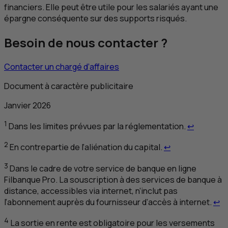
financiers. Elle peut être utile pour les salariés ayant une
épargne conséquente sur des supports risqués.
Besoin de nous contacter ?
Contacter un chargé d’affaires
Document à caractère publicitaire
Janvier 2026
Retour au
1
Dans les limites prévues par la réglementation.
↩
Retour au renvo
2
En contrepartie de l’aliénation du capital.
↩
3
Dans le cadre de votre service de banque en ligne
Filbanque Pro. La souscription à des services de banque à
distance, accessibles via internet, n’inclut pas
Re
l’abonnement auprès du fournisseur d’accès à internet.
↩
4
La sortie en rente est obligatoire pour les versements