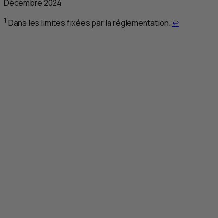
Décembre 2024
Retour au r
1
Dans les limites fixées par la réglementation.
↩