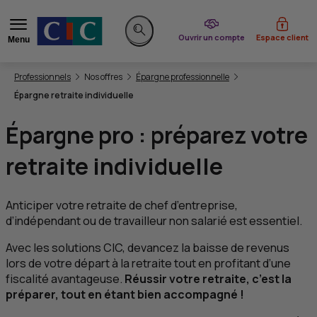
du CIC
Ouvrir un compte
Espace client
Menu
Rechercher sur le site
Vous êtes ici:
Professionnels
Nos offres
Épargne professionnelle
Épargne retraite individuelle
Épargne pro : préparez votre
retraite individuelle
Anticiper votre retraite de chef d’entreprise,
d’indépendant ou de travailleur non salarié est essentiel.
Avec les solutions
CIC
, devancez la baisse de revenus
lors de votre départ à la retraite tout en profitant d’une
fiscalité avantageuse.
Réussir votre retraite, c’est la
préparer, tout en étant bien accompagné !