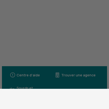
Centre d'aide
Trouver une agence
Sourds et
malentendants
Télécharger l'application