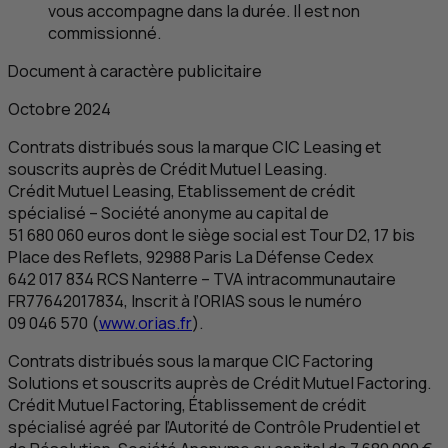
vous accompagne dans la durée. Il est non
commissionné.
Document à caractère publicitaire
Octobre 2024
Contrats distribués sous la marque
CIC
Leasing et
souscrits auprès de Crédit Mutuel Leasing.
Crédit Mutuel Leasing, Etablissement de crédit
spécialisé – Société anonyme au capital de
51 680 060 euros dont le siège social est Tour D2, 17 bis
Place des Reflets, 92988 Paris La Défense Cedex
642 017 834
RCS
Nanterre –
TVA
intracommunautaire
FR
77642017834, Inscrit à l’ORIAS sous le numéro
09 046 570 (
www.orias.fr
).
Contrats distribués sous la marque
CIC
Factoring
Solutions et souscrits auprès de Crédit Mutuel Factoring.
Crédit Mutuel Factoring, Établissement de crédit
spécialisé agréé par l’Autorité de Contrôle Prudentiel et