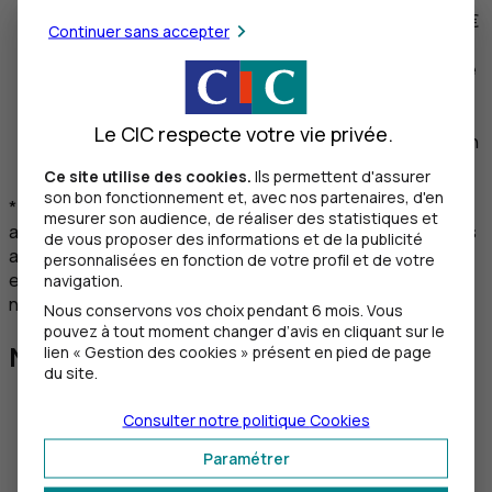
Montant assuré
: enveloppe maximum de 500 000 €
Continuer sans accepter
par assuré (reconstituable) ;
Âge limite d’adhésion
: moins de 62 ans (au 31/12 de
l'année) ;
Condition
: la souscription de l'assurance
Le CIC respecte votre vie privée.
emprunteur doit être concomitante à la souscription
du prêt.
Ce site utilise des cookies.
Ils permettent d'assurer
son bon fonctionnement et, avec nos partenaires, d'en
* Entreprises clientes, depuis au moins 7 ans au
CIC
et y
mesurer son audience, de réaliser des statistiques et
ayant domicilié la majorité de leur chiffre d’affaires depuis
de vous proposer des informations et de la publicité
au moins 1 an, ou déjà titulaires d’une assurance
personnalisées en fonction de votre profil et de votre
emprunteur Assurances du
CIC
pour un crédit de même
navigation.
nature.
Nous conservons vos choix pendant 6 mois. Vous
pouvez à tout moment changer d’avis en cliquant sur le
Nos conseils pratiques
lien « Gestion des cookies » présent en pied de page
du site.
Consulter notre politique
Cookies
Location ou crédit-bail ? Quelles
Paramétrer
différences ?