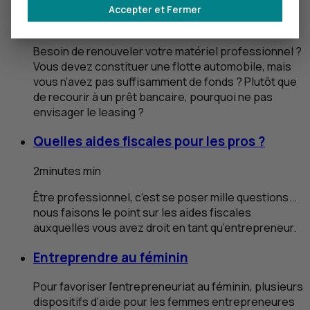
Accepter et Fermer
3
min
Besoin de renouveler votre matériel professionnel ?
Vous devez constituer une flotte automobile, mais
vous n’avez pas suffisamment de fonds ? Plutôt que
de recourir à un prêt bancaire, pourquoi ne pas
envisager le leasing ?
Quelles aides fiscales pour les pros ?
2
minutes
min
Être professionnel, c’est se poser mille questions...
nous faisons le point sur les aides fiscales
auxquelles vous avez droit en tant qu’entrepreneur.
Entreprendre au féminin
Pour favoriser l’entrepreneuriat au féminin, plusieurs
dispositifs d’aide pour les femmes entrepreneures