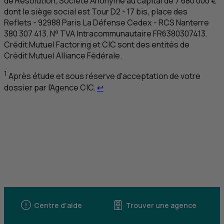
de Résolution, Société Anonyme au capital de 7 680 000 €
dont le siège social est Tour
D
2 - 17 bis, place des
Reflets - 92988 Paris La Défense Cedex -
RCS
Nanterre
380 307 413. N°
TVA
Intracommunautaire
FR
6380307413.
Crédit Mutuel Factoring et
CIC
sont des entités de
Crédit Mutuel Alliance Fédérale.
1
Après étude et sous réserve d’acceptation de votre
Retour au renvoi 1
dossier par l’Agence
CIC
.
↩
Centre d'aide
Trouver une agence