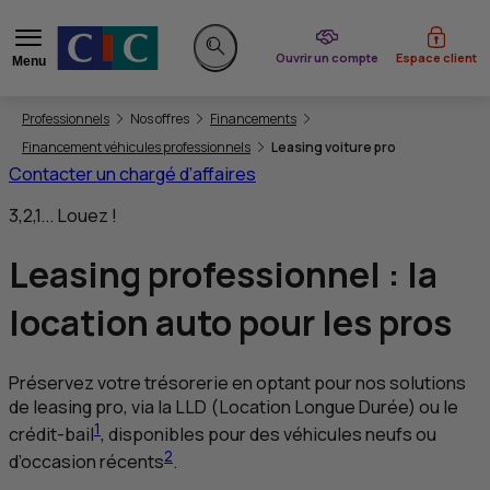
du CIC
Ouvrir un compte
Espace client
Menu
Rechercher sur le site
Vous êtes ici:
Professionnels
Nos offres
Financements
Financement véhicules professionnels
Leasing voiture pro
Contacter un chargé d’affaires
3,2,1... Louez !
Leasing
professionnel
: la
location auto pour les pros
Préservez votre trésorerie en optant pour nos solutions
de leasing pro, via la
LLD
(Location Longue Durée) ou le
1
crédit-bail
, disponibles pour des véhicules neufs ou
2
d’occasion récents
.