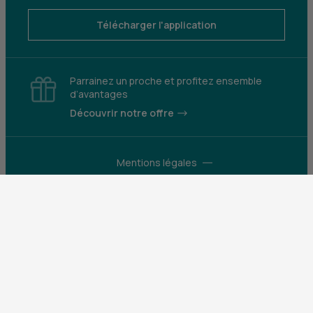
Télécharger l'application
Parrainez un proche et profitez ensemble
d’avantages
Découvrir notre offre
Mentions légales
Tarifs et conditions générales
Guides et informations réglementaires
Protection des données
Gestion des cookies
Fraude et sécurité bancaire
VDP
Accessibilité
Déclaration d’accessibilité : partiellement
conforme