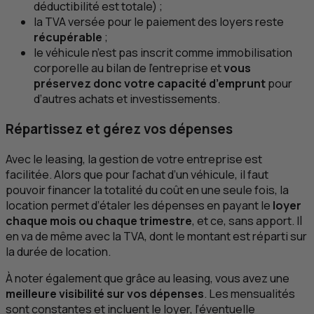
déductibilité est totale) ;
la
TVA
versée pour le paiement des loyers reste
récupérable
;
le véhicule n’est pas inscrit comme immobilisation
corporelle au bilan de l’entreprise et
vous
préservez donc votre capacité d’emprunt
pour
d’autres achats et investissements.
Répartissez et gérez vos dépenses
Avec le
leasing
, la gestion de votre entreprise est
facilitée. Alors que pour l’achat d’un véhicule, il faut
pouvoir financer la totalité du coût en une seule fois, la
location permet d’étaler les dépenses en payant le
loyer
chaque mois ou chaque trimestre
, et ce, sans apport. Il
en va de même avec la
TVA
, dont le montant est réparti sur
la durée de location.
À noter également que grâce au
leasing
, vous avez une
meilleure visibilité sur vos dépenses
. Les mensualités
sont constantes et incluent le loyer, l’éventuelle