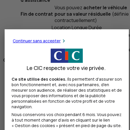
Vous pouvez
acheter le véhicule
Fin de contrat
pour sa valeur résiduelle
(définie
contractuellement)
Location Longue Durée
L’externalisation de la gestion
Les avantages
de votre véhicule
Continuer sans accepter
er
Loyers
Les formules
Constants et/ou 1
loyer major
Location
Périodicité des
Mensuels ou trimestriels,
Caractéristiques
Crédit-bail
Longue Durée
loyers
payables d’avance
Le CIC respecte votre vie privée.
L’acquisition du
L’externalisation
Assurance perte financière,
Assurances
Les avantages
véhicule à la fin du
de la gestion de
décès, invalidité en option
Ce site utilise des cookies.
Ils permettent d'assurer son
contrat
votre véhicule
Loyers
TTC
, déduction des
bon fonctionnement et, avec nos partenaires, d'en
mesurer son audience, de réaliser des statistiques et de
er
Loyers
Fiscalité
loyers dans les limites fiscales
Constants et/ou 1
loyer majoré
vous proposer des informations et de la publicité
admises
Périodicité des
Mensuels ou trimestriels, payables
personnalisées en fonction de votre profil et de votre
Contrat
loyers
d’avance
navigation.
d’entretien et
Inclus
Assurance perte financière, décès,
Nous conservons vos choix pendant 6 mois. Vous pouvez
Assurances
d’assistance
invalidité en option
à tout moment changer d’avis en cliquant sur le lien
Vous
restituez le véhicule
et
« Gestion des cookies » présent en pied de page du site.
Loyers
TTC
, déduction des loyers