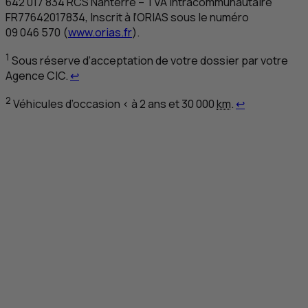
642 017 834
RCS
Nanterre –
TVA
intracommunautaire
FR
77642017834, Inscrit à l’ORIAS sous le numéro
09 046 570 (
www.orias.fr
).
1
Sous réserve d’acceptation de votre dossier par votre
Retour au renvoi 1
Agence
CIC
.
↩
Retour au re
2
Véhicules d’occasion < à 2 ans et 30 000
km
.
↩