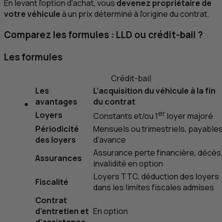
En levant l’option d’achat, vous
devenez propriétaire de
votre véhicule
à un prix déterminé à l’origine du contrat.
Comparez les formules :
LLD
ou crédit-bail ?
Les formules
Crédit-bail
Les
L’acquisition du véhicule à la fin
avantages
du contrat
er
Loyers
Constants et/ou 1
loyer majoré
Périodicité
Mensuels ou trimestriels, payable
des loyers
d’avance
Assurance perte financière, décès
Assurances
invalidité en option
Loyers
TTC
, déduction des loyers
Fiscalité
dans les limites fiscales admises
Contrat
d’entretien et
En option
d’assistance