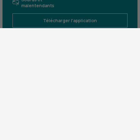
malentendants
Télécharger l'application
Parrainez un proche et profitez ensemble
d’avantages
Découvrir notre offre
Mentions légales
Tarifs et conditions générales
Guides et informations réglementaires
Protection des données
Gestion des cookies
Fraude et sécurité bancaire
VDP
Accessibilité
Déclaration d’accessibilité : partiellement
conforme