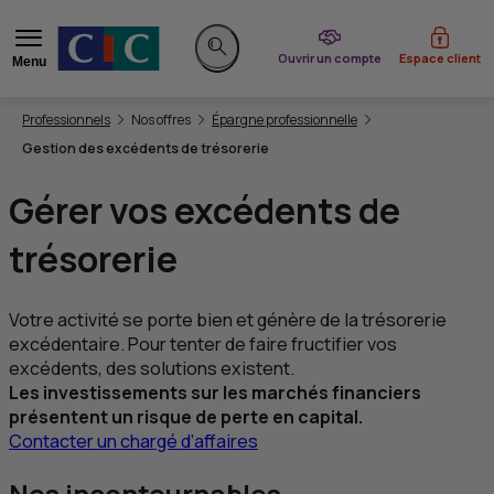
du CIC
Ouvrir un compte
Espace client
Menu
Rechercher sur le site
Vous êtes ici:
Professionnels
Nos offres
Épargne professionnelle
Gestion des excédents de trésorerie
Gérer vos excédents de
trésorerie
Votre activité se porte bien et génère de la trésorerie
excédentaire. Pour tenter de faire fructifier vos
excédents, des solutions existent.
Les investissements sur les marchés financiers
présentent un risque de perte en capital.
Contacter un chargé d’affaires
Nos incontournables