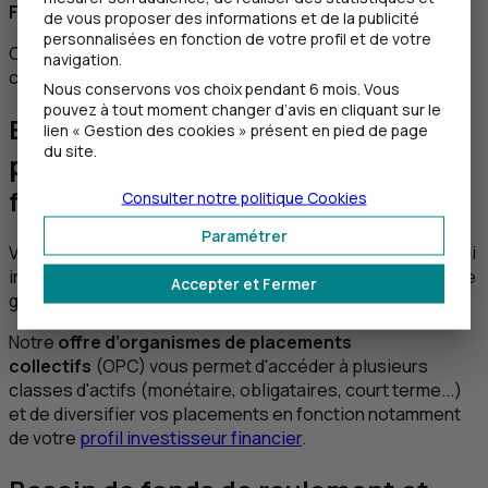
Faites-vous accompagner
de vous proposer des informations et de la publicité
personnalisées en fonction de votre profil et de votre
Construisez, avec votre chargé d’affaires, une relation de
navigation.
confiance, en toute transparence.
Nous conservons vos choix pendant 6 mois. Vous
pouvez à tout moment changer d’avis en cliquant sur le
Excédents de trésorerie : quel
lien « Gestion des cookies » présent en pied de page
du site.
placement choisir en épargne
financière ?
Consulter notre politique
Cookies
Paramétrer
Vous pouvez opter pour des placements de trésorerie qui
intègrent des critères environnementaux, sociétaux et de
Accepter et Fermer
gouvernance.
Notre
offre d’organismes de placements
collectifs
(
OPC
) vous permet d'accéder à plusieurs
classes d'actifs (monétaire, obligataires, court terme...)
et de diversifier vos placements en fonction notamment
de votre
profil investisseur financier
.