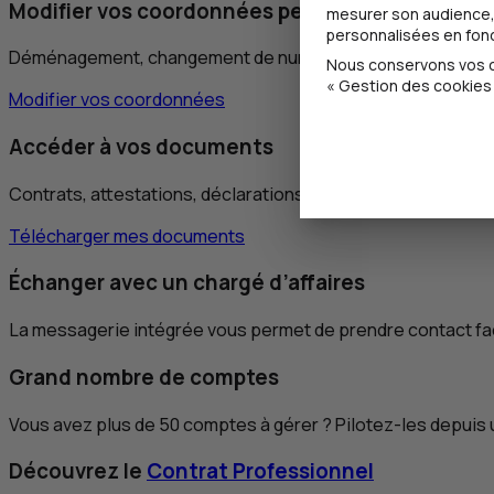
Modifier vos coordonnées personnelles
mesurer son audience, 
personnalisées en fonct
Déménagement, changement de numéro de téléphone, nouvelle
Nous conservons vos ch
« Gestion des cookies 
Modifier vos coordonnées
Accéder à vos documents
Contrats, attestations, déclarations d’assurance, etc... Ah l
Télécharger mes documents
Échanger avec un chargé d’affaires
La messagerie intégrée vous permet de prendre contact fac
Grand nombre de comptes
Vous avez plus de 50 comptes à gérer ? Pilotez-les depuis 
Découvrez le
Contrat Professionnel