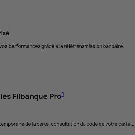
risé
 vos performances grâce à la télétransmission bancaire.
1
iles Filbanque Pro
temporaire de la carte, consultation du code de votre carte..