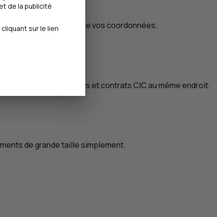
t de la publicité
liez pas la mise à jour de vos coordonnées.
iquant sur le lien
etrouvez tous vos documents et contrats
CIC
au même endroit.
uments de grande taille simplement.