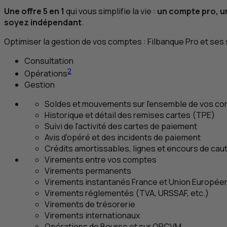
Une offre 5 en 1
qui vous simplifie la vie :
un compte pro, un
soyez indépendant
.
Optimiser la gestion de vos comptes : Filbanque Pro et se
Consultation
2
Opérations
Gestion
Soldes et mouvements sur l'ensemble de vos c
Historique et détail des remises cartes (
TPE
)
Suivi de l'activité des cartes de paiement
Avis d'opéré et des incidents de paiement
Crédits amortissables, lignes et encours de cau
Virements entre vos comptes
Virements permanents
Virements instantanés France et Union Europée
Virements réglementés (
TVA
,
URSSAF
, etc.)
Virements de trésorerie
Virements internationaux
Opérations de Bourse et sur
OPCVM