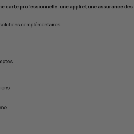
e carte professionnelle, une appli et une assurance des 
s solutions complémentaires
omptes
tions
nne