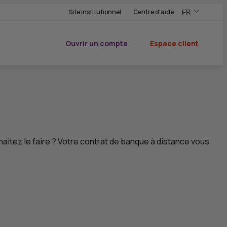
Site institutionnel
Centre d'aide
FR
,Version frança
,Changer de ve
Ouvrir un compte
Espace client
du CIC
aitez le faire ? Votre contrat de banque à distance vous