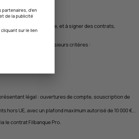
 partenaires, d'en
t de la publicité
om de la personne morale, et à signer des contrats,
iquant sur le lien
sulter les comptes.
es mandataires selon plusieurs critères :
représentant légal : ouvertures de compte, souscription de
nts hors
UE
, avec un plafond maximum autorisé de 10 000 €...
a le contrat Filbanque Pro.