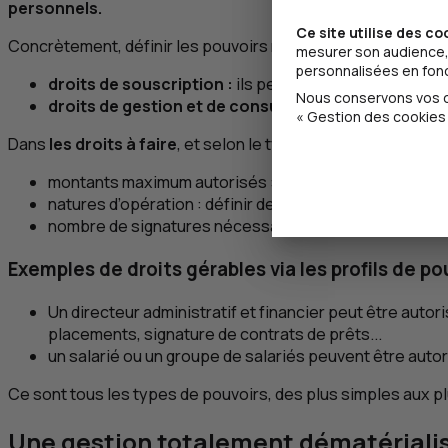
personnels.
Ce site utilise des co
Concrètement, définir les pouvoirs revient à paramétrer les
mesurer son audience, 
personnalisées en fonct
droits de souscription :
ils permettent de définir si 
Nous conservons vos ch
droits de gestion et de consultation :
ils permettent
« Gestion des cookies 
Dans
les droits à faire
, et selon le type d’opération concer
montants maximum autorisés : définir des plafonds pa
natures d’opération : définir de manière fine la nature
nombre de signatures nécessaires : possibilité d’avoir
Exemples de droits gérables via les profils de po
Un directeur administratif et financier peut être auto
placements, signature de contrats de prêts...
un salarié ou un groupe de salariés peuvent être auto
Ce sont tous les types de pouvoirs, des plus simples aux pl
Une gestion totalement dématériali