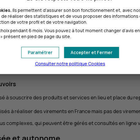
okies.
Ils permettent d'assurer son bon fonctionnement et, avec nos
 :
de réaliser des statistiques et de vous proposer des informations e
ion de votre profil et de votre navigation.
certains salariés sont autorisés à souscrire des produits au n
oix pendant 6 mois. Vous pouvez à tout moment changer d’avis en cl
 de définir quels salariés sont autorisés à gérer et/ou à con
» présent en pied de page du site.
née, il est possible, le cas échéant, de limiter les pouvoirs d
Paramétrer
Accepter et Fermer
r opération,
 des opérations interdites/autorisées,
Consulter notre politique
Cookies
 des validations conjointes.
uvoirs
risé à souscrire des produits et services en lieu et place du 
risés à réaliser des virements en France mais pas des vireme
us complexes, qui peuvent être gérés et consultés en ligne vi
sée et autonome