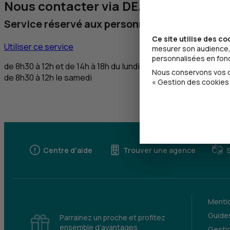
Nous contacter via DEAFI
Service réservé aux personnes sourdes et m
Ce site utilise des co
Utiliser ce service
mesurer son audience, 
personnalisées en fonct
de 8h30 à 12h et de 14h à 18h du lundi au vendredi,
Nous conservons vos ch
de 8h30 à 12h le samedi
« Gestion des cookies 
Centre d'aide
Trouver une agence
Mentio
Guides
Parrainez un proche et profitez
ensemble d’avantages
Gesti