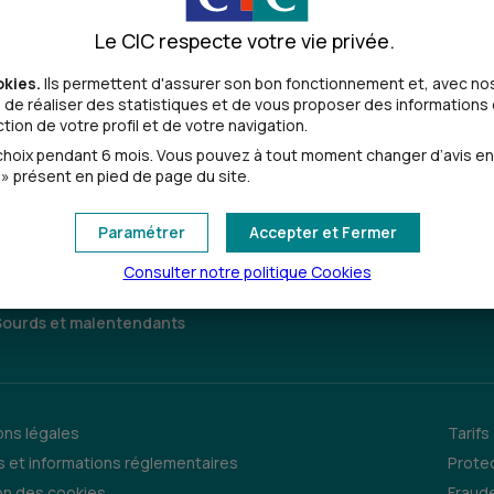
Le CIC respecte votre vie privée.
alentendantes
okies.
Ils permettent d'assurer son bon fonctionnement et, avec nos
de réaliser des statistiques et de vous proposer des informations e
ion de votre profil et de votre navigation.
oix pendant 6 mois. Vous pouvez à tout moment changer d’avis en cl
» présent en pied de page du site.
Paramétrer
Accepter et Fermer
Consulter notre politique
Cookies
Sourds et malentendants
ns légales
Tarifs
 et informations réglementaires
Prote
on des cookies
Fraude