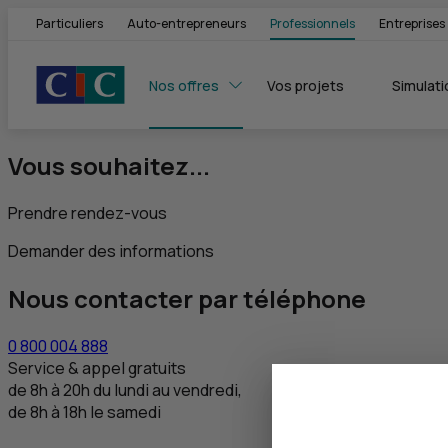
Particuliers
Auto-entrepreneurs
Professionnels
Entreprises
Nos offres
Vos projets
Simulati
Vous souhaitez...
Prendre rendez-vous
Demander des informations
Nous contacter par téléphone
0 800 004 888
Service & appel gratuits
de 8h à 20h du lundi au vendredi,
de 8h à 18h le samedi