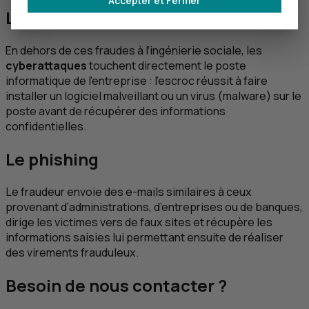
Accepter et Fermer
Les cyberattaques
En dehors de ces fraudes à l’ingénierie sociale, les
cyberattaques
touchent directement le poste
informatique de l’entreprise : l’escroc réussit à faire
installer un logiciel malveillant ou un virus (
malware
) sur le
poste avant de récupérer des informations
confidentielles.
Le
phishing
Le fraudeur envoie des
e
-mails similaires à ceux
provenant d’administrations, d’entreprises ou de banques,
dirige les victimes vers de faux sites et récupère les
informations saisies lui permettant ensuite de réaliser
des virements frauduleux.
Besoin de nous contacter ?