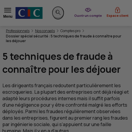
du CIC
Ouvrir un compte
Espace client
Menu
Rechercher sur le site
Vous êtes ici:
Professionnels
Nos conseils
Comptes pro
Dossier spécial sécurité : 5 techniques de fraude à connaître pour
les déjouer
5 techniques de fraude à
connaître pour les déjouer
Les dirigeants français redoutent particulièrement les
escroqueries. La plupart des entreprises ont déjà réagi et
adapté leurs procédures internes mais il suffit parfois
d’une négligence pour y être confronté malgré les efforts
déployés. Parmi les fraudes régulièrement observées
dans les entreprises, figurent au premier rang les fraudes
par ingénierie sociale, qui s’appuient sur une faille
humaine. Mais il y en a d’autres...