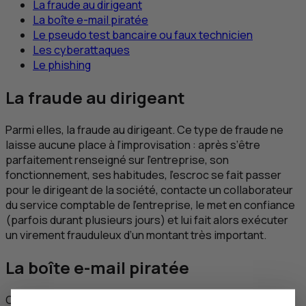
La fraude au dirigeant
La boîte
e
-mail piratée
Le pseudo test bancaire ou faux technicien
Les cyberattaques
Le
phishing
La fraude au dirigeant
Parmi elles, la fraude au dirigeant. Ce type de fraude ne
laisse aucune place à l’improvisation : après s’être
parfaitement renseigné sur l’entreprise, son
fonctionnement, ses habitudes, l’escroc se fait passer
pour le dirigeant de la société, contacte un collaborateur
du service comptable de l’entreprise, le met en confiance
(parfois durant plusieurs jours) et lui fait alors exécuter
un virement frauduleux d’un montant très important.
La boîte
e
-mail piratée
Cet autre cas est également fréquemment rencontré :