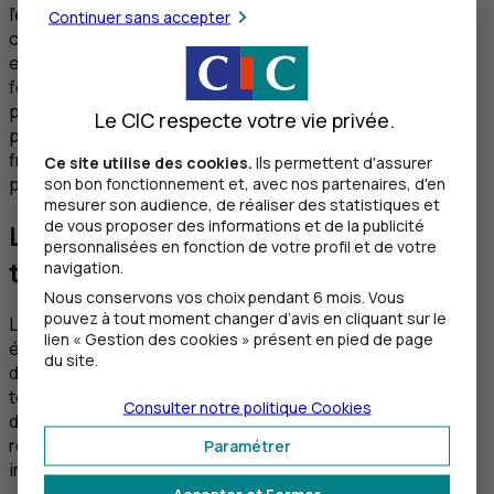
l’escroc demande à l’entreprise une modification des
Continuer sans accepter
coordonnées bancaires d’un fournisseur ou d’un bailleur,
en général au travers d’une boîte
e
-mails piratée, du
fournisseur ou du bailleur, pour le règlement des
prochaines factures. De manière plus classique, l’escroc
Le CIC respecte votre vie privée.
peut adresser à la banque des ordres de virement
frauduleux par fax, courrier, ou à partir de la boîte
e
-mails
Ce site utilise des cookies.
Ils permettent d'assurer
piratée de l’entreprise.
son bon fonctionnement et, avec nos partenaires, d'en
mesurer son audience, de réaliser des statistiques et
de vous proposer des informations et de la publicité
Le pseudo test bancaire ou faux
personnalisées en fonction de votre profil et de votre
technicien
navigation.
Nous conservons vos choix pendant 6 mois. Vous
pouvez à tout moment changer d’avis en cliquant sur le
Les fraudes dites du « test bancaire » restent courantes
lien « Gestion des cookies » présent en pied de page
également : le fraudeur se fait passer pour un technicien
du site.
de la banque et communique un IBAN pour procéder à des
tests. Il commence à demander à l’entreprise de réaliser
Consulter notre politique
Cookies
des tests avec des virements de montants très faibles,
récupère ses codes, puis essaye avec un montant
Paramétrer
important.