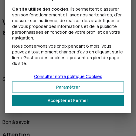
non celui qui s’affiche sur votre téléphone ou celui
que l’escroc vous communiquerait).
Ce site utilise des cookies.
Ils permettent d'assurer
son bon fonctionnement et, avec nos partenaires, d'en
Vous êtes victime de cette
mesurer son audience, de réaliser des statistiques et
de vous proposer des informations et de la publicité
arnaque ?
personnalisées en fonction de votre profil et de votre
navigation.
Bloquez votre accès
et
modifiez le mot de passe
Nous conservons vos choix pendant 6 mois. Vous
pouvez à tout moment changer d’avis en cliquant sur le
1
de votre Espace client
.
lien « Gestion des cookies » présent en pied de page
Prenez contact sans tarder avec un chargé
du site.
d’affaires.
Consulter notre politique
Cookies
Si la fraude est avérée :
Paramétrer
vous devez déposer plainte
vous pouvez demander à votre Agence d’effectuer
Accepter et Fermer
une demande de retour de fonds, sans garantie
d’obtenir la restitution des fonds.
Bon à savoir
Attention