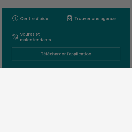
Centre d'aide
Trouver une agence
Sourds et
malentendants
Télécharger l'application
Parrainez un proche et profitez ensemble
d’avantages
Découvrir notre offre
Mentions légales
Tarifs et conditions générales
Guides et informations réglementaires