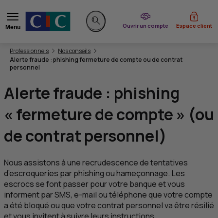
du CIC
Ouvrir un compte
Espace client
Menu
Rechercher sur le site
Vous êtes ici:
Professionnels
Nos conseils
Alerte fraude : phishing fermeture de compte ou de contrat
personnel
Alerte fraude :
phishing
« fermeture de compte » (ou
de contrat personnel)
Nous assistons à une recrudescence de tentatives
d’escroqueries par
phishing
ou hameçonnage. Les
escrocs se font passer pour votre banque et vous
informent par
SMS
, e-mail ou téléphone que votre compte
a été bloqué ou que votre contrat personnel va être résilié
et vous invitent à suivre leurs instructions...