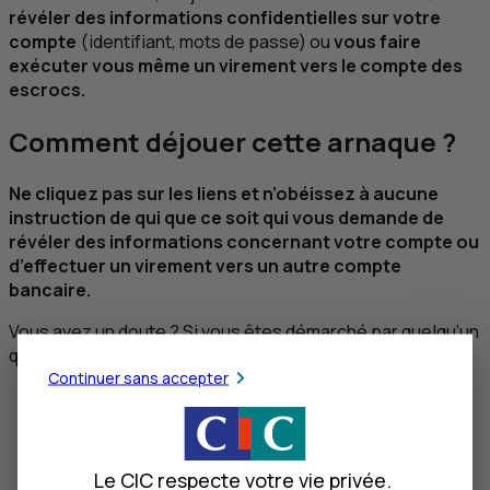
révéler des informations confidentielles sur votre
compte
(identifiant, mots de passe) ou
vous faire
exécuter vous même un virement vers le compte des
escrocs.
Comment déjouer cette arnaque ?
Ne cliquez pas sur les liens et n’obéissez à aucune
instruction de qui que ce soit qui vous demande de
révéler des informations concernant votre compte ou
d’effectuer un virement vers un autre compte
bancaire.
Vous avez un doute ? Si vous êtes démarché par quelqu’un
qui prétend être un collaborateur de votre banque :
Continuer sans accepter
vérifiez la démarche en effectuant un contre-
appel à votre Agence
utilisez le numéro de téléphone que vous
trouverez grâce à un moteur de recherche
(et
Le CIC respecte votre vie privée.