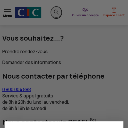
du CIC
Ouvrir un compte
Espace client
Menu
Rechercher sur le site
Vous souhaitez...?
Prendre rendez-vous
Demander des informations
Nous contacter par téléphone
0 800 004 888
Service & appel gratuits
de 8h à 20h du lundi au vendredi,
de 8h à 18h le samedi
Nous contacter via DEAFI