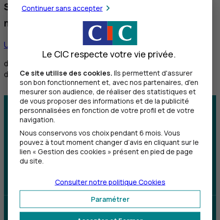
Service réservé aux personnes sourdes et
Continuer sans accepter
malentendantes
Utiliser ce service
Le CIC respecte votre vie privée.
de 8h30 à 12h et de 14h à 18h du lundi au vendredi,
Ce site utilise des cookies.
Ils permettent d'assurer
de 8h30 à 12h le samedi
son bon fonctionnement et, avec nos partenaires, d'en
mesurer son audience, de réaliser des statistiques et
de vous proposer des informations et de la publicité
personnalisées en fonction de votre profil et de votre
Centre d'aide
Trouver une agence
navigation.
Nous conservons vos choix pendant 6 mois. Vous
Sourds et
pouvez à tout moment changer d’avis en cliquant sur le
malentendants
lien « Gestion des cookies » présent en pied de page
du site.
Télécharger l'application
Consulter notre politique
Cookies
Paramétrer
Parrainez un proche et profitez ensemble