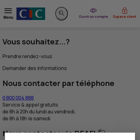
du CIC
Ouvrir un compte
Espace client
Menu
Rechercher sur le site
Vous souhaitez...?
Prendre rendez-vous
Demander des informations
Nous contacter par téléphone
0 800 004 888
Service & appel gratuits
de 8h à 20h du lundi au vendredi,
de 8h à 18h le samedi
Nous contacter via DEAFI