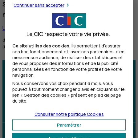
Service réservé aux personnes sourdes et
Continuer sans accepter
malentendantes
Utiliser ce service
Le CIC respecte votre vie privée.
de 8h30 à 12h et de 14h à 18h du lundi au vendredi,
Ce site utilise des cookies.
Ils permettent d'assurer
de 8h30 à 12h le samedi
son bon fonctionnement et, avec nos partenaires, d'en
mesurer son audience, de réaliser des statistiques et
de vous proposer des informations et de la publicité
personnalisées en fonction de votre profil et de votre
Centre d'aide
Trouver une agence
navigation.
Nous conservons vos choix pendant 6 mois. Vous
Sourds et
pouvez à tout moment changer d’avis en cliquant sur le
malentendants
lien « Gestion des cookies » présent en pied de page
du site.
Télécharger l'application
Consulter notre politique
Cookies
Paramétrer
Parrainez un proche et profitez ensemble