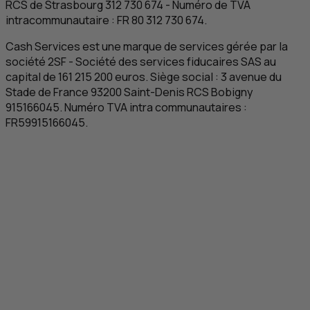
RCS
de Strasbourg 312 730 674 - Numéro de
TVA
intracommunautaire :
FR
80 312 730 674.
Cash Services est une marque de services gérée par la
société 2
SF
-
Société des services fiducaires
SAS
au
capital de 161 215 200 euros. Siège social : 3 avenue du
Stade de France 93200 Saint-Denis
RCS
Bobigny
915166045. Numéro
TVA
intra communautaires :
FR
59915166045.