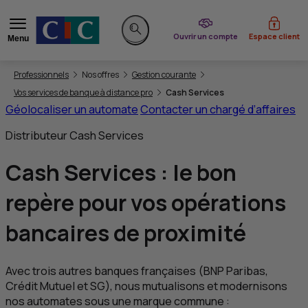
du CIC
Ouvrir un compte
Espace client
Menu
Rechercher sur le site
Vous êtes ici:
Professionnels
Nos offres
Gestion courante
Vos services de banque à distance pro
Cash Services
Géolocaliser un automate
Contacter un chargé d’affaires
Distributeur Cash Services
Cash Services : le bon
repère pour vos
opérations
bancaires de proximité
Avec trois autres banques françaises (
BNP
Paribas,
Crédit Mutuel et
SG
), nous mutualisons et modernisons
nos automates sous une marque commune :