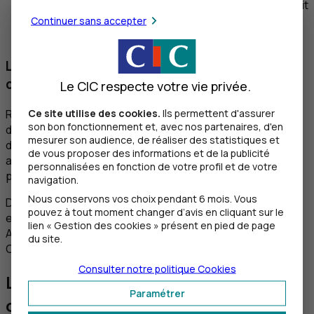
logo Cash Services répartis sur tout le territoire, soit
l’un des plus vastes réseaux d’automates bancaires
Continuer sans accepter
en France.
L’automate de votre Agence passe aux
couleurs de Cash Services
Le CIC respecte votre vie privée.
Ce site utilise des cookies.
Ils permettent d'assurer
Retraits, dépôts d’espèces ou de chèques, consultation
son bon fonctionnement et, avec nos partenaires, d'en
de solde ou impression de RIB... vous pourrez continuer
mesurer son audience, de réaliser des statistiques et
d’effectuer gratuitement vos opérations sur les
de vous proposer des informations et de la publicité
automates Crédit Mutuel,
CIC
ou Cash Services de
personnalisées en fonction de votre profil et de votre
proximité.
navigation.
Nous conservons vos choix pendant 6 mois. Vous
Dans les deux cas, les retraits et dépôts de chèques ou
pouvez à tout moment changer d’avis en cliquant sur le
espèces ne seront plus réalisables au guichet de votre
lien « Gestion des cookies » présent en pied de page
Agence et devront être réalisés sur les automates
du site.
Cash Services qui le permettent.
Consulter notre politique
Cookies
Les conseils du
CIC
pour vos
Paramétrer
opérations de dépôts