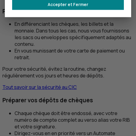
Accepter et Fermer
Préparer vos dépôts
En différenciant les chèques, les billets et la
monnaie. Dans tous les cas, nous vous fournissons
les sacs ou enveloppes spécifiquement adaptés au
contenu.
En vous munissant de votre carte de paiement ou
retrait.
Pour votre sécurité, évitez la routine, changez
régulièrement vos jours et heures de dépôts.
Tout savoir sur la sécurité au
CIC
Préparer vos dépôts de chèques
Chaque chèque doit être endossé, avec votre
numéro de compte complet au verso alias votre RIB
et votre signature.
Dirigez-vous en en priorité vers un Automate