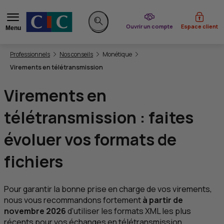
du CIC
Ouvrir un compte
Espace client
Menu
Rechercher sur le site
Vous êtes ici:
Professionnels
Nos conseils
Monétique
Virements en télétransmission
Virements en
télétransmission : faites
évoluer vos formats de
fichiers
Pour garantir la bonne prise en charge de vos virements,
nous vous recommandons fortement
à partir de
novembre 2026
d’utiliser les formats
XML
les plus
récents pour vos échanges en télétransmission.