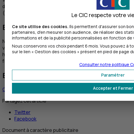
dernière version attendue :
XML
pain.001.001.09
(version 2019), ou à défaut le format
XML
pain.001.001.03.
Le CIC respecte votre vie
Besoin d’accompagnement ?
Ce site utilise des cookies.
Ils permettent d'assurer son bo
partenaires, d'en mesurer son audience, de réaliser des stat
informations et de la publicité personnalisées en fonction de v
Nous vous invitons à prendre contact avec votre éditeur,
Nous conservons vos choix pendant 6 mois. Vous pouvez à to
votre interlocuteur bancaire ou assistance logicielle
sur le lien « Gestion des cookies » présent en pied de page du
habituels pour organiser la mise à jour de vos formats de
fichiers.
Consulter notre politique
C
Besoin de nous contacter ?
Paramétrer
Accepter et Fermer
Contacter un chargé d’affaires
Partagez cet article
Twitter
Facebook
Document à caractère publicitaire