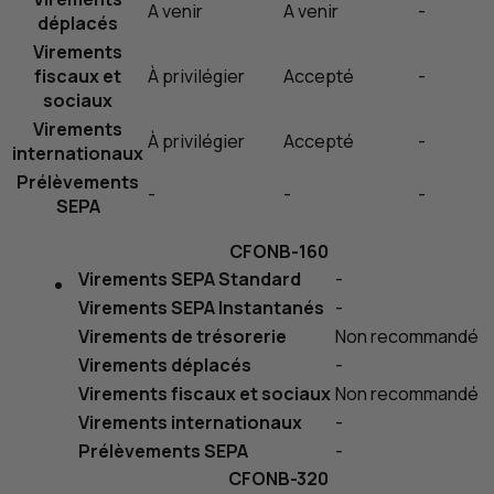
A venir
A venir
-
déplacés
Virements
fiscaux et
À privilégier
Accepté
-
sociaux
Virements
À privilégier
Accepté
-
internationaux
Prélèvements
-
-
-
SEPA
CFONB
-160
Virements SEPA Standard
-
Virements SEPA Instantanés
-
Virements de trésorerie
Non recommandé
Virements déplacés
-
Virements fiscaux et sociaux
Non recommandé
Virements internationaux
-
Prélèvements SEPA
-
CFONB
-320