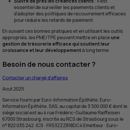
Suivre de près les créances clients
: il est
essentiel de surveiller les paiements clients et
d'adopter des politiques de recouvrement efficaces
pour réduire les retards de paiement.
En suivant ces bonnes pratiques et en utilisant les outils
appropriés, les
PME
/
TPE
peuvent mettre en place
une
gestion de trésorerie efficace qui soutient leur
croissance et leur développement
à long terme.
Besoin de nous contacter ?
Contacter un chargé d’affaires
Aout 2025
Service fourni par
Euro-Information Épithète. Euro-
Information Épithète
,
SAS
, au capital de 3 500 000 € dont le
siège social est au 4 rue Frédéric-Guillaume Raiffeisen
67000 Strasbourg, inscrite au
RCS
de Strasbourg sous le
n° 822 035 242.
ICS
:
FR
53ZZZ818DC4 Emetteur :
Euro-