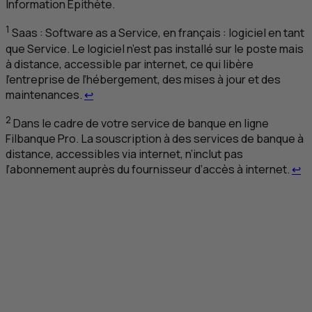
Information Épithète
.
1
Saas :
Software as a Service
, en français : logiciel en tant
que Service. Le logiciel n’est pas installé sur le poste mais
à distance, accessible par internet, ce qui libère
l’entreprise de l’hébergement, des mises à jour et des
Retour au renvoi 1
maintenances.
↩
2
Dans le cadre de votre service de banque en ligne
Filbanque Pro. La souscription à des services de banque à
distance, accessibles via internet, n’inclut pas
Re
l’abonnement auprès du fournisseur d’accès à internet.
↩