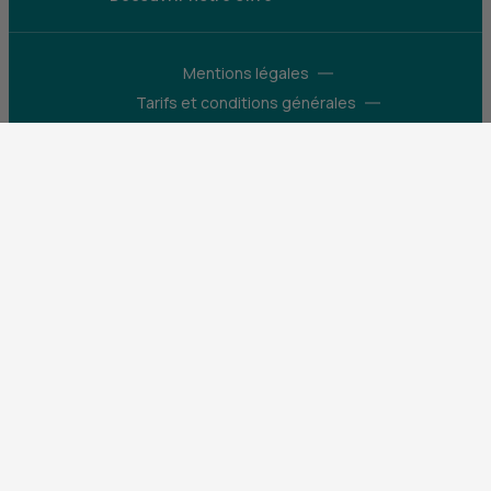
Mentions légales
Tarifs et conditions générales
Guides et informations réglementaires
Protection des données
Gestion des cookies
Fraude et sécurité bancaire
VDP
Accessibilité
Déclaration d’accessibilité : partiellement
conforme
Construisons pour que le monde bouge
X (Twitter) - CIC
Facebook - CIC
Instagram - CIC
YouTube - CIC
LinkedIn - CIC