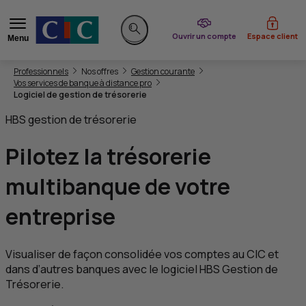
du CIC
Ouvrir un compte
Espace client
Menu
Rechercher sur le site
Vous êtes ici:
Professionnels
Nos offres
Gestion courante
Vos services de banque à distance pro
Logiciel de gestion de trésorerie
HBS
gestion de trésorerie
Pilotez la
trésorerie
multibanque
de votre
entreprise
Visualiser de façon consolidée vos comptes au
CIC
et
dans d’autres banques avec le logiciel
HBS
Gestion de
Trésorerie.