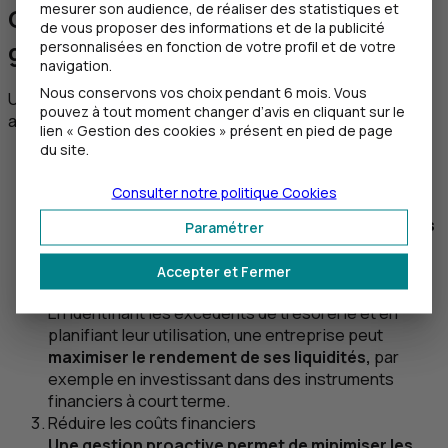
mesurer son audience, de réaliser des statistiques et
Quels sont les avantages d'une
de vous proposer des informations et de la publicité
gestion proactive de la trésorerie ?
personnalisées en fonction de votre profil et de votre
navigation.
Nous conservons vos choix pendant 6 mois. Vous
Une gestion proactive de la trésorerie offre plusieurs
pouvez à tout moment changer d’avis en cliquant sur le
avantages significatifs pour une entreprise.
lien « Gestion des cookies » présent en pied de page
du site.
Anticiper le besoin de liquidités
En suivant de près les flux de trésorerie et données
Consulter notre politique
Cookies
financières, il est plus facile de
synchroniser les
activités comptables et de répondre aux besoins
Paramétrer
de liquidités à court terme,
évitant ainsi les crises
de trésorerie.
Accepter et Fermer
Optimiser les ressources financières
En identifiant les excédents de trésorerie et en
planifiant leur utilisation, une entreprise peut
maximiser le rendement de ses liquidités,
par
exemple en investissant dans des instruments
financiers à court terme.
Réduire les coûts financiers
Une gestion proactive permet de minimiser les