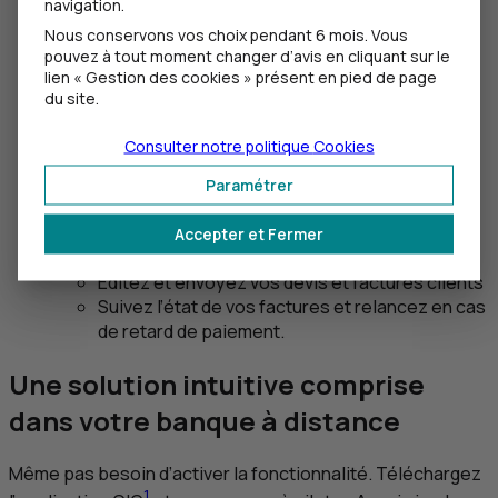
navigation.
Nous conservons vos choix pendant 6 mois. Vous
pouvez à tout moment changer d’avis en cliquant sur le
lien « Gestion des cookies » présent en pied de page
du site.
Consulter notre politique
Cookies
Gérer vos factures sans y penser (ou
presque)
Paramétrer
Recevez et traitez vos factures fournisseurs
Accepter et Fermer
Réglez vos fournisseurs
Éditez et envoyez vos devis et factures clients
Suivez l’état de vos factures et relancez en cas
de retard de paiement.
Une solution intuitive comprise
dans votre banque à distance
Même pas besoin d’activer la fonctionnalité. Téléchargez
1