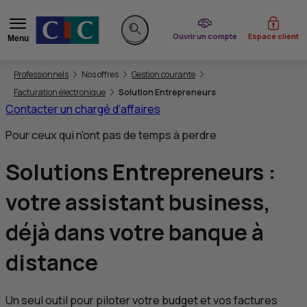
du CIC
Ouvrir un compte
Espace client
Menu
Rechercher sur le site
Vous êtes ici:
Professionnels
Nos offres
Gestion courante
Facturation électronique
Solution Entrepreneurs
Contacter un chargé d’affaires
Pour ceux qui n'ont pas de temps à perdre
Solutions Entrepreneurs :
votre assistant business
,
déjà dans votre banque à
distance
Un seul outil pour piloter votre budget et vos factures