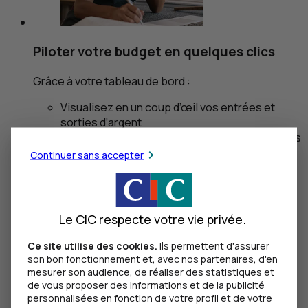
Piloter votre budget en quelques clics
Grâce à votre tableau de bord :
Visualisez en un coup d’œil vos entrées et
sorties d’argent
Accédez à une vue claire et catégorisée de vos
chiffres
Continuer sans accepter
Anticipez vos excédents ou besoins de
trésorerie en fonction de vos indicateurs.
Planifiez, ajustez, anticipez. Vous avez toujours un
Le CIC respecte votre vie privée.
coup d’avance.
Ce site utilise des cookies.
Ils permettent d'assurer
son bon fonctionnement et, avec nos partenaires, d'en
mesurer son audience, de réaliser des statistiques et
de vous proposer des informations et de la publicité
personnalisées en fonction de votre profil et de votre