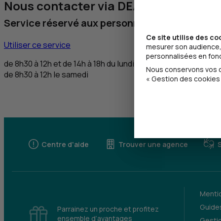
Nous contacter via DEAFI
Service réservé aux personnes sourdes et m
Ce site utilise des co
Utiliser ce service
mesurer son audience, 
personnalisées en fonct
de 8h30 à 12h et de 14h à 18h du lundi au vendredi,
Nous conservons vos ch
de 8h30 à 12h le samedi
« Gestion des cookies 
Centre d'aide
Trouver une agence
Mentio
Guides
Parrainez un proche et profitez
ensemble d’avantages
Gesti