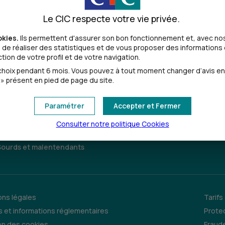
Le CIC respecte votre vie privée.
alentendantes
okies.
Ils permettent d'assurer son bon fonctionnement et, avec nos
de réaliser des statistiques et de vous proposer des informations e
ion de votre profil et de votre navigation.
oix pendant 6 mois. Vous pouvez à tout moment changer d’avis en cl
» présent en pied de page du site.
Paramétrer
Accepter et Fermer
Consulter notre politique
Cookies
Sourds et malentendants
ns légales
Tarifs
 et informations réglementaires
Prote
on des cookies
Fraude