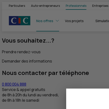
Particuliers
Auto-entrepreneurs
Professionnels
Entreprises
Nos offres
Vos projets
Simulati
Vous souhaitez...?
Prendre rendez-vous
Demander des informations
Nous contacter par téléphone
0 800 004 888
Service & appel gratuits
de 8h à 20h du lundi au vendredi,
de 8h à 18h le samedi