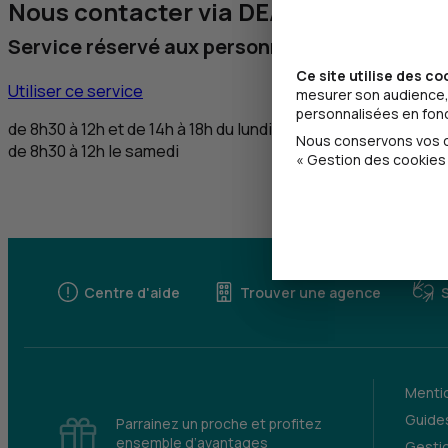
Nous contacter via DEAFI
Service réservé aux personnes sourdes et m
Ce site utilise des co
Utiliser ce service
mesurer son audience, 
personnalisées en fonct
de 8h30 à 12h et de 14h à 18h du lundi au vendredi,
Nous conservons vos ch
de 8h30 à 12h le samedi
« Gestion des cookies 
Centre d'aide
Trouver une agence
Mentio
Guides
Parrainez un proche et profitez
ensemble d’avantages
Gesti