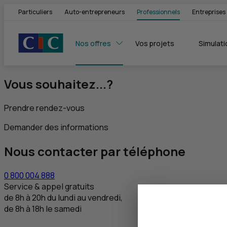
Particuliers
Auto-entrepreneurs
Professionnels
Entreprises
Nos offres
Vos projets
Simulati
Vous souhaitez...?
Prendre rendez-vous
Demander des informations
Nous contacter par téléphone
0 800 004 888
Service & appel gratuits
de 8h à 20h du lundi au vendredi,
de 8h à 18h le samedi