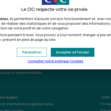
Le CIC respecte votre vie privée.
alentendantes
okies.
Ils permettent d'assurer son bon fonctionnement et, avec nos
de réaliser des statistiques et de vous proposer des informations e
ion de votre profil et de votre navigation.
oix pendant 6 mois. Vous pouvez à tout moment changer d’avis en cl
» présent en pied de page du site.
Paramétrer
Accepter et Fermer
Consulter notre politique
Cookies
Sourds et malentendants
ns légales
Tarifs
 et informations réglementaires
Prote
on des cookies
Fraude