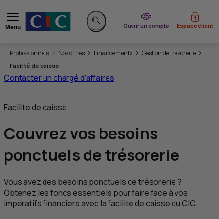
du CIC
Ouvrir un compte
Espace client
Menu
Rechercher sur le site
Vous êtes ici:
Professionnels
Nos offres
Financements
Gestion de trésorerie
Facilité de caisse
Contacter un chargé d’affaires
Facilité de caisse
Couvrez vos besoins
ponctuels de trésorerie
Vous avez des besoins ponctuels de trésorerie ?
Obtenez les fonds essentiels pour faire face à vos
impératifs financiers avec la facilité de caisse du
CIC
.