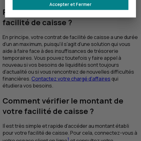
Accepter et Fermer
Peut-on renouveler son contrat de
facilité de caisse ?
En principe, votre contrat de facilité de caisse a une durée
d’un an maximum, puisqu’il s’agit d’une solution qui vous
aide à faire face à des insuffisances de trésorerie
temporaires. Vous pouvez toutefois y faire appel à
nouveau si vos besoins de liquidités sont toujours
d’actualité ou si vous rencontrez de nouvelles difficultés
financières.
Contactez votre chargé d’affaires
qui
étudiera vos besoins.
Comment vérifier le montant de
votre facilité de caisse ?
Il est très simple et rapide d’accéder au montant établi
pour votre facilité de caisse. Pour cela, connectez-vous à
1
votre espace client en ligne
et consultez votre