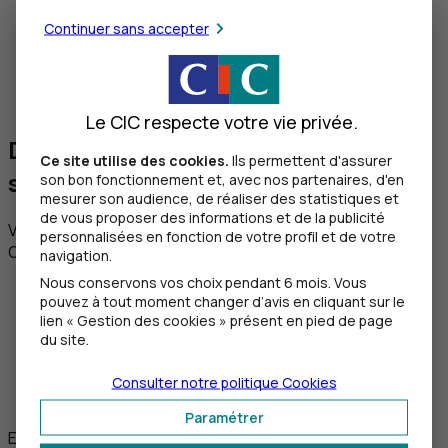
Continuer sans accepter
Conseils personnalisés
Bénéficiez de l’expertise d’un chargé d’affaires CIC
pour une stratégie adaptée
Le CIC respecte votre vie privée.
Des solutions dédiées aux activités
Ce site utilise des cookies.
Ils permettent d'assurer
saisonnières
son bon fonctionnement et, avec nos partenaires, d'en
mesurer son audience, de réaliser des statistiques et
de vous proposer des informations et de la publicité
Votre activité est saisonnière ? La facilité de caisse du
personnalisées en fonction de votre profil et de votre
CIC s’ajuste au plus près de vos cycles d’activité.
navigation.
Nous conservons vos choix pendant 6 mois. Vous
Montants modulables selon la saison
: des
pouvez à tout moment changer d’avis en cliquant sur le
montants disponibles, personnalisés selon vos
lien « Gestion des cookies » présent en pied de page
besoins, été comme hiver.
du site.
Adaptation à votre activité
: période de pic ou
saison creuse ? La facilité de caisse vous assure
Consulter notre politique
Cookies
une gestion de trésorerie efficace en s’y adaptant.
Paramétrer
En savoir plus sur la facilité de caisse du CIC