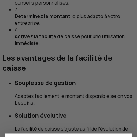
conseils personnalisés.
3
Déterminez le montant
le plus adapté à votre
entreprise.
4
Activez la facilité de caisse
pour une utilisation
immédiate.
Les avantages de la facilité de
caisse
Souplesse de gestion
Adaptez facilement le montant disponible selon vos
besoins.
Solution évolutive
La facilité de caisse s’ajuste au fil de l’évolution de
votre entreprise.