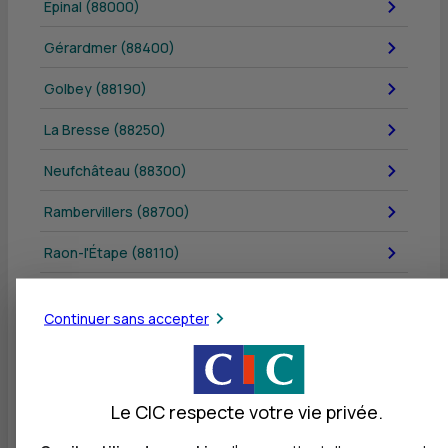
Épinal (88000)
Gérardmer (88400)
Golbey (88190)
La Bresse (88250)
Neufchâteau (88300)
Rambervillers (88700)
Raon-l'Étape (88110)
Remiremont (88200)
Continuer sans accepter
Thaon-les-Vosges (88150)
Vittel (88800)
Le CIC respecte votre vie privée.
Tous les départements