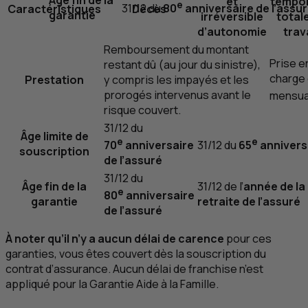
et
tempor
e
31/12 du
80
anniversaire de l’assu
Caractéristiques
Décès
garantie
irréversible
total
d’autonomie
trav
Remboursement du montant
Prise e
restant dû (au jour du sinistre),
charge 
Prestation
y compris les impayés et les
prorogés intervenus avant le
mensua
risque couvert.
31/12 du
Âge limite de
e
e
70
anniversaire
31/12 du
65
anniversa
souscription
de l’assuré
31/12 du
Âge fin de la
31/12 de l’
année de la 
e
80
anniversaire
garantie
retraite de l’assuré
de l’assuré
À noter qu’il n’y a aucun délai de carence
pour ces
garanties, vous êtes couvert dès la souscription du
contrat d’assurance. Aucun délai de franchise n’est
appliqué pour la Garantie Aide à la Famille.