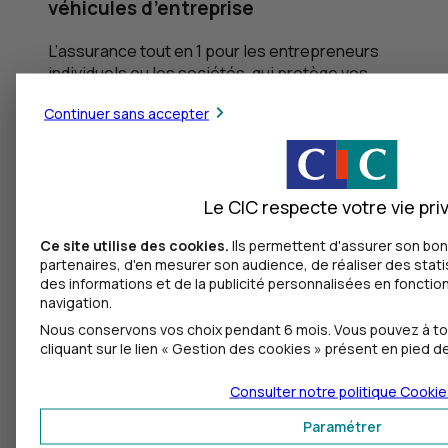
véhicules d’entreprise
L’assurance tout en 1 pour les entrepreneurs
individuels ou les sociétés, qui protège vos
véhicules et vos salariés.
Continuer sans accepter
Découvrir l'assurance auto pro
Des formules adaptées pour chaque besoin
Le CIC respecte votre vie pri
Des franchises modulables pour adapter votre
tarif
Ce site utilise des cookies.
Ils permettent d'assurer son bo
partenaires, d'en mesurer son audience, de réaliser des stat
des informations et de la publicité personnalisées en fonction
navigation.
Nous conservons vos choix pendant 6 mois. Vous pouvez à t
cliquant sur le lien « Gestion des cookies » présent en pied d
Consulter notre politique
Cookie
En cas de problème
Paramétrer