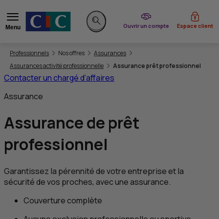
du CIC
Ouvrir un compte
Espace client
Menu
Rechercher sur le site
Vous êtes ici:
Professionnels
Nos offres
Assurances
Assurances activité professionnelle
Assurance prêt professionnel
Contacter un chargé d’affaires
Assurance
Assurance de prêt
professionnel
Garantissez la pérennité de votre entreprise et la
sécurité de vos proches, avec une assurance.
Couverture complète
Aucune exclusion professionnelle ou sportive