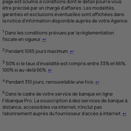
page est soumis à conditions dont le détail pourra vous
être précisé par un chargé d’affaires. Les modalités,
garanties et exclusions éventuelles sont affichées dans
la notice d’information disponible auprès de votre Agence.
1
Dans les conditions prévues par la règlementation
Retour au renvoi 1
fiscale en vigueur.
↩
Retour au renvoi 2
2
Pendant 1095 jours maximum.
↩
3
50% si le taux d’invalidité est compris entre 33% et 66%,
Retour au renvoi 3
100% si au-delà 66%.
↩
Retour au renv
4
Pendant 310 jours, renouvelable une fois.
↩
5
Dans le cadre de votre service de banque en ligne
Filbanque Pro. La souscription à des services de banque à
distance, accessibles via internet, n’inclut pas
Re
l’abonnement auprès du fournisseur d’accès à internet.
↩