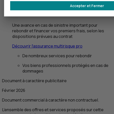
Assurance Multirisque professionnelle,
Accepter et Fermer
protégez votre activité avec une
couverture
XXL
Une avance en cas de sinistre important pour
rebondir et financer vos premiers frais, selon les
dispositions prévues au contrat
Découvrir l'assurance multirisque pro
De nombreux services pour rebondir
Vos biens professionnels protégés en cas de
dommages
Document à caractère publicitaire
Février 2026
Document commercial à caractère non contractuel.
L’ensemble des offres et services proposés sur cette