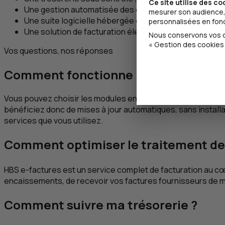
Ce site utilise des co
Une gestion automatisée des encaissements ;
mesurer son audience, 
Une suite logicielle hébergée et développée en Franc
personnalisées en fonct
Une solution de facturation électronique.
Nous conservons vos ch
« Gestion des cookies 
Vos questions, nos réponses
Comment fonctionne
HBS
?
Vous pouvez choisir les modules en fonction de vos besoins.
bénéficiez donc de mises à jour automatiques, sans install
services que vous utilisez.
Comment optimiser le traitement de
HBS
e
-factures est un service complet de facturation au c
encaissements, de recevoir vos factures fournisseurs de ma
Comment suivre ma trésorerie ?