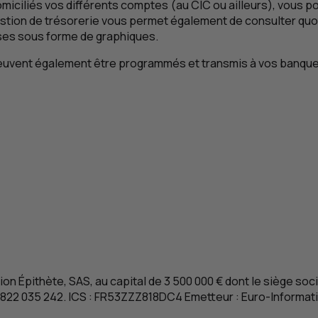
omiciliés vos différents comptes (au
CIC
ou ailleurs), vous 
gestion de trésorerie vous permet également de consulter quo
nses sous forme de graphiques.
peuvent également être programmés et transmis à vos banqu
ion Épithète
,
SAS
, au capital de 3 500 000 € dont le siège soc
 822 035 242.
ICS
:
FR
53ZZZ818DC4 Emetteur :
Euro-Informat