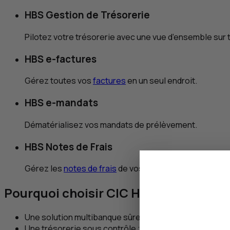
HBS
Gestion de Trésorerie
Pilotez votre trésorerie avec une vue d’ensemble sur
HBS
e
-factures
Gérez toutes vos
factures
en un seul endroit.
HBS
e
-mandats
Dématérialisez vos mandats de prélèvement.
HBS
Notes de Frais
Gérez les
notes de frais
de vos collaborateurs.
Pourquoi choisir
CIC
Hub Business So
Une solution multibanque sûre et sur-mesure ;
Une trésorerie sous contrôle ;