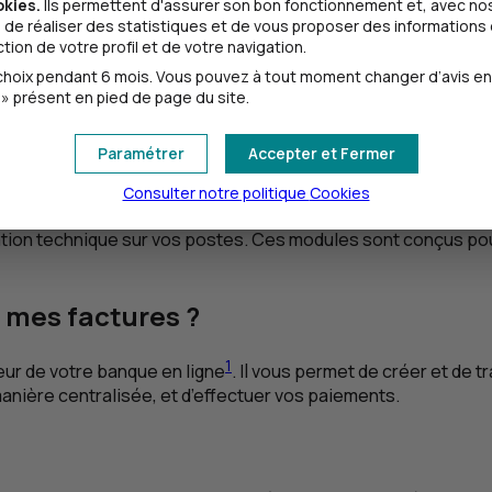
okies.
Ils permettent d'assurer son bon fonctionnement et, avec nos
de réaliser des statistiques et de vous proposer des informations e
e ;
ion de votre profil et de votre navigation.
oix pendant 6 mois. Vous pouvez à tout moment changer d’avis en cl
» présent en pied de page du site.
Paramétrer
Accepter et Fermer
Consulter notre politique
Cookies
 Notre suite logicielle
Hub Business Solutions
vous est pro
ation technique sur vos postes. Ces modules sont conçus pou
 mes factures ?
1
œur de votre banque en ligne
. Il vous permet de créer et de t
nière centralisée, et d’effectuer vos paiements.