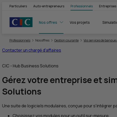
Particuliers
Auto-entrepreneurs
Professionnels
Entreprises
Nos offres
Vos projets
Simulati
Vous êtes ici:
Professionnels
Nos offres
Gestion courante
Vos services de banque 
Contacter un chargé d’affaires
CIC
-
Hub Business Solutions
Gérez votre entreprise
et sim
Solutions
Une suite de logiciels modulaires, conçue pour s'intégrer p
Choisissez vos modules pour un outil sur-mesure