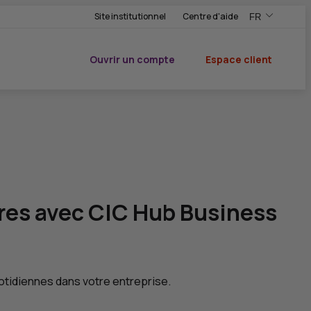
Site institutionnel
Centre d'aide
FR
,Version frança
,Changer de ve
Ouvrir un compte
Espace client
du CIC
ires avec
CIC
Hub Business
uotidiennes dans votre entreprise.