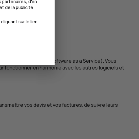
 partenaires, d'en
t de la publicité
iquant sur le lien
posée en mode SaaS (
Software as a Service
). Vous
r fonctionner en harmonie avec les autres logiciels et
ransmettre vos devis et vos factures, de suivre leurs