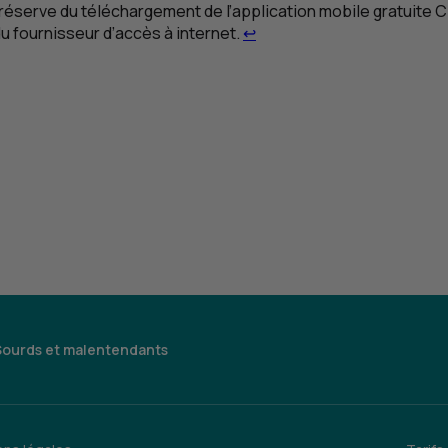
 réserve du téléchargement de l’application mobile gratuite
C
Retour au renvoi 1
du fournisseur d’accès à internet.
↩
Sourds et malentendants