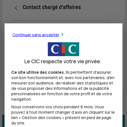
Retour vers la page précédente
Contact chargé d'affaires
Comment prendre rendez-vous ou
contacter mon chargé d'affaires ?
Continuer sans accepter
Comment accéder à la messagerie en
ligne ?
Le CIC respecte votre vie privée.
Comment envoyer un message à chargé
Ce site utilise des cookies.
Ils permettent d'assurer
d'affaires ?
son bon fonctionnement et, avec nos partenaires, d'en
mesurer son audience, de réaliser des statistiques et
de vous proposer des informations et de la publicité
personnalisées en fonction de votre profil et de votre
navigation.
Nous conservons vos choix pendant 6 mois. Vous
pouvez à tout moment changer d’avis en cliquant sur le
lien « Gestion des cookies » présent en pied de page
du site.
Centre d'aide
Trouver une agence