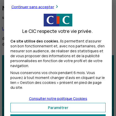
Nous contacter via DEAFI
Continuer sans accepter
Service réservé aux personnes sourdes et malentendantes
Utiliser ce service
Le CIC respecte votre vie privée.
de 8h30 à 12h et de 14h à 18h du lundi au vendredi,
Ce site utilise des cookies.
Ils permettent d'assurer
de 8h30 à 12h le samedi
son bon fonctionnement et, avec nos partenaires, d'en
mesurer son audience, de réaliser des statistiques et
de vous proposer des informations et de la publicité
personnalisées en fonction de votre profil et de votre
Centre d'aide
Trouver une agence
navigation.
Nous conservons vos choix pendant 6 mois. Vous
pouvez à tout moment changer d’avis en cliquant sur le
Sourds et
lien « Gestion des cookies » présent en pied de page
malentendants
du site.
Télécharger l'application
Consulter notre politique
Cookies
Paramétrer