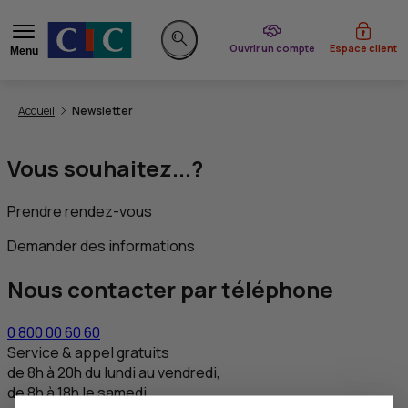
du CIC
Ouvrir un compte
Espace client
Menu
Rechercher sur le site
Vous êtes ici:
Accueil
Newsletter
Vous souhaitez...?
Prendre rendez-vous
Demander des informations
Nous contacter par téléphone
0 800 00 60 60
Service & appel gratuits
de 8h à 20h du lundi au vendredi,
de 8h à 18h le samedi