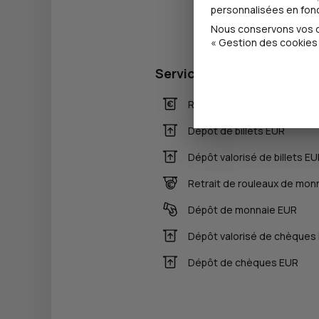
personnalisées en fonct
Nous conservons vos ch
« Gestion des cookies 
Services
Retrait de billets EUR
Dépôt de billets EUR
Dépôt valorisé de billets E
Retrait de rouleaux de mon
Dépôt de monnaie EUR
Dépôt valorisé de chèques
Dépôt de chèques EUR