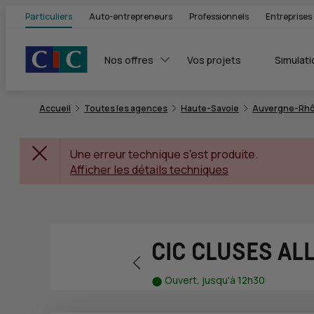
Particuliers
Auto-entrepreneurs
Professionnels
Entreprises
Nos offres
Vos projets
Simulati
Accueil
Toutes les agences
Haute-Savoie
Auvergne-Rhô
Une erreur technique s'est produite.
Afficher les détails techniques
CIC CLUSES A
Retour vers la page précédente
Ouvert, jusqu'à 12h30