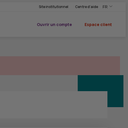
Site institutionnel
Centre d'aide
FR
,Version frança
,Changer de ve
Ouvrir un compte
Espace client
du CIC