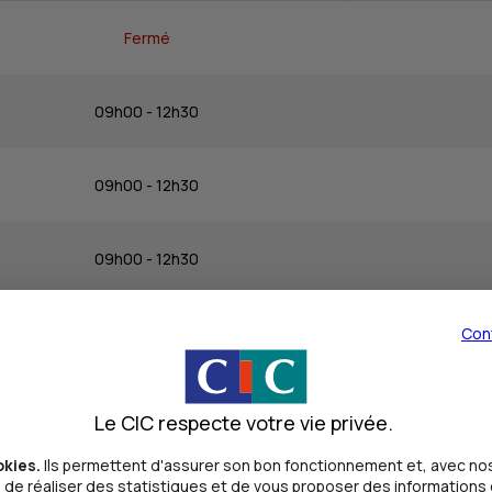
Fermé
09h00 - 12h30
09h00 - 12h30
09h00 - 12h30
09h00 - 12h30
Con
09h00 - 12h30
Le CIC respecte votre vie privée.
okies.
Ils permettent d'assurer son bon fonctionnement et, avec nos
Fermé
de réaliser des statistiques et de vous proposer des informations e