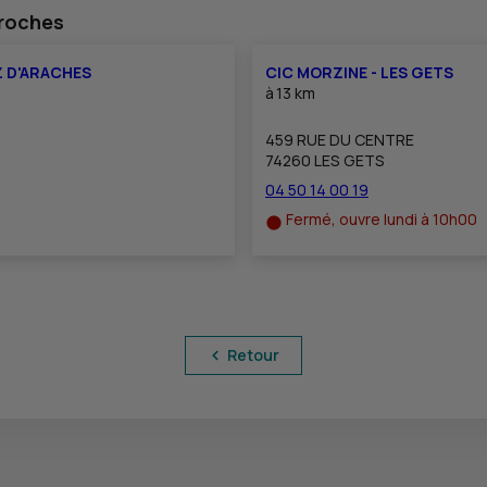
proches
Z D'ARACHES
CIC MORZINE - LES GETS
à
13 km
459 RUE DU CENTRE
74260 LES GETS
04 50 14 00 19
Fermé, ouvre lundi à 10h00
Retour