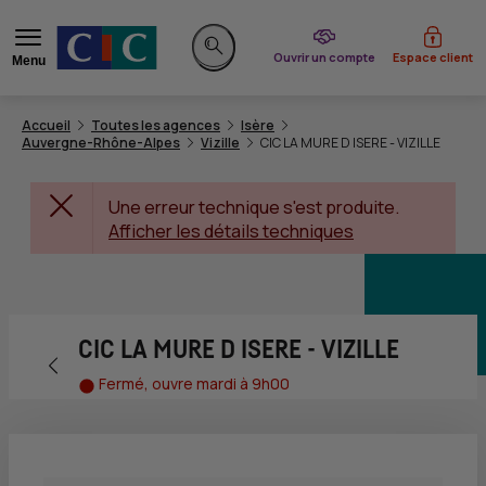
du CIC
Ouvrir un compte
Espace client
Menu
Rechercher sur le site
Accueil
Toutes les agences
Isère
Auvergne-Rhône-Alpes
Vizille
CIC LA MURE D ISERE - VIZILLE
Une erreur technique s'est produite.
Afficher les détails techniques
CIC LA MURE D ISERE - VIZILLE
Retour vers la page précédente
Fermé, ouvre mardi à 9h00