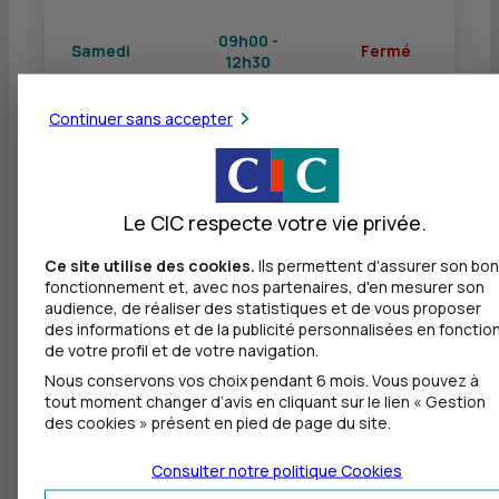
09h00 -
Samedi
Fermé
12h30
Continuer sans accepter
Dimanche
Fermé
Fermé
Le CIC respecte votre vie privée.
Autres agences les plus proches
Ce site utilise des cookies.
Ils permettent d'assurer son bon
fonctionnement et, avec nos partenaires, d'en mesurer son
audience, de réaliser des statistiques et de vous proposer
CIC ECHIROLLES - EYBENS
des informations et de la publicité personnalisées en fonctio
à
8,5 km
de votre profil et de votre navigation.
Nous conservons vos choix pendant 6 mois. Vous pouvez à
134 AVENUE JEAN JAURES
tout moment changer d’avis en cliquant sur le lien « Gestion
38320 EYBENS
des cookies » présent en pied de page du site.
04 76 95 60 60
Fermé, ouvre mardi à 9h00
Consulter notre politique
Cookies