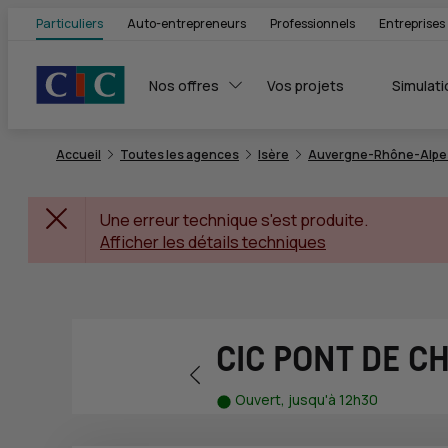
Particuliers
Auto-entrepreneurs
Professionnels
Entreprises
Nos offres
Vos projets
Simulati
Accueil
Toutes les agences
Isère
Auvergne-Rhône-Alpe
Une erreur technique s'est produite.
Afficher les détails techniques
CIC PONT DE C
Retour vers la page précédente
Ouvert, jusqu'à 12h30