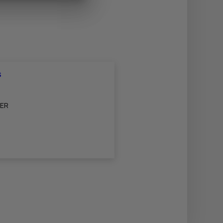
S
IER