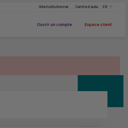
Site institutionnel
Centre d'aide
FR
,Version frança
,Changer de ve
Ouvrir un compte
Espace client
du CIC