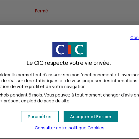
Fermé
09h00 - 12h30
Con
09h00 - 12h30
Le CIC respecte votre vie privée.
09h00 - 12h30
okies.
Ils permettent d'assurer son bon fonctionnement et, avec nos
de réaliser des statistiques et de vous proposer des informations e
ion de votre profil et de votre navigation.
09h00 - 12h30
oix pendant 6 mois. Vous pouvez à tout moment changer d’avis en cl
» présent en pied de page du site.
09h00 - 12h30
Paramétrer
Accepter et Fermer
Consulter notre politique
Cookies
Fermé