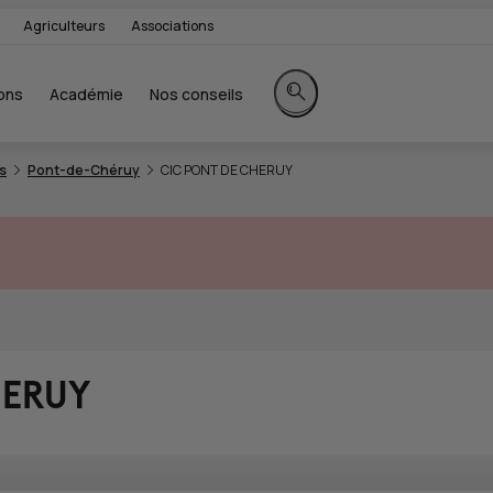
Agriculteurs
Associations
ons
Académie
Nos conseils
Rechercher sur le site
s
Pont-de-Chéruy
CIC PONT DE CHERUY
HERUY