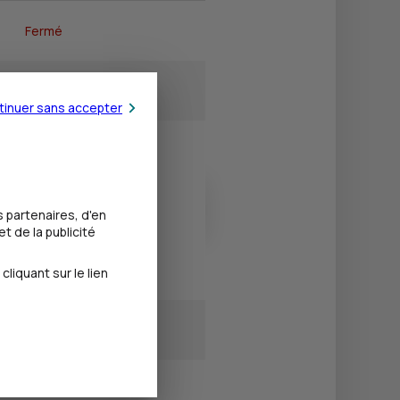
Fermé
14h00 - 18h00
tinuer sans accepter
13h30 - 18h00
13h30 - 18h00
 partenaires, d'en
t de la publicité
13h30 - 18h00
iquant sur le lien
Fermé
Fermé