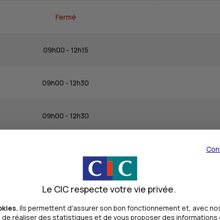
Fermé
09h00 - 12h15
09h00 - 12h30
09h00 - 12h30
09h00 - 12h30
Con
09h00 - 12h30
Le CIC respecte votre vie privée.
okies.
Ils permettent d'assurer son bon fonctionnement et, avec nos
Fermé
de réaliser des statistiques et de vous proposer des informations e