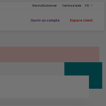
Site institutionnel
Centre d'aide
FR
,Version frança
,Changer de ve
Ouvrir un compte
Espace client
du CIC