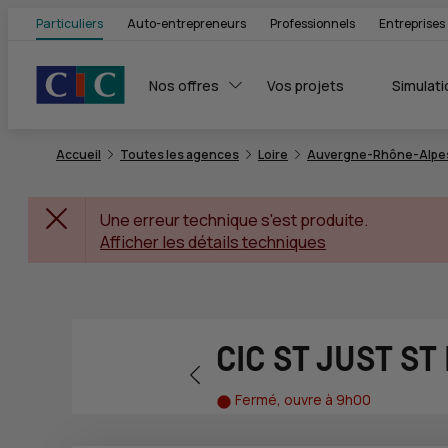
Particuliers
Auto-entrepreneurs
Professionnels
Entreprises
Nos offres
Vos projets
Simulati
Accueil
Toutes les agences
Loire
Auvergne-Rhône-Alpe
Une erreur technique s'est produite.
Afficher les détails techniques
CIC ST JUST ST
Retour vers la page précédente
Fermé, ouvre à 9h00