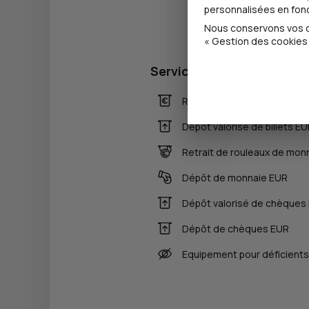
personnalisées en fonct
Nous conservons vos ch
« Gestion des cookies 
Services
Retrait de billets EUR
Dépôt valorisé de billets E
Retrait de rouleaux de mon
Dépôt de monnaie EUR
Dépôt valorisé de chèques
Dépôt de chèques EUR
Equipement pour déficients