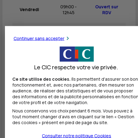
09h00 -
Ouvert sur
Vendredi
12h45
RDV
Samedi
Fermé
Fermé
Continuer sans accepter
Dimanche
Fermé
Fermé
Le CIC respecte votre vie privée.
Ce site utilise des cookies.
Ils permettent d'assurer son bon
fonctionnement et, avec nos partenaires, d'en mesurer son
Autres agences les plus proches
audience, de réaliser des statistiques et de vous proposer
des informations et de la publicité personnalisées en fonctio
de votre profil et de votre navigation.
BANQUE TRANSATLANTIQUE - PLANS ÉTRANGERS
à
0 m
Nous conservons vos choix pendant 6 mois. Vous pouvez à
tout moment changer d’avis en cliquant sur le lien « Gestion
des cookies » présent en pied de page du site.
7 RUE DE BONNEL
69003 LYON
Consulter notre politique
Cookies
01 56 88 73 86