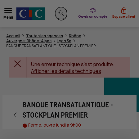
du CIC
Ouvrir un compte
Espace client
Menu
Rechercher sur le site
Accueil
Toutes les agences
Rhône
Auvergne-Rhône-Alpes
Lyon 3e
BANQUE TRANSATLANTIQUE - STOCKPLAN PREMIER
Une erreur technique s'est produite.
Afficher les détails techniques
BANQUE TRANSATLANTIQUE -
Retour vers la page précédente
STOCKPLAN PREMIER
Fermé, ouvre lundi à 9h00