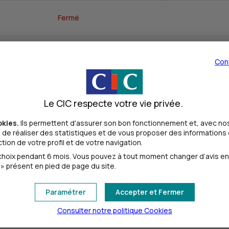
Fermé
09h00 - 12h30
Con
09h00 - 12h30
Le CIC respecte votre vie privée.
09h00 - 12h30
okies.
Ils permettent d'assurer son bon fonctionnement et, avec nos
de réaliser des statistiques et de vous proposer des informations e
ion de votre profil et de votre navigation.
09h00 - 12h30
oix pendant 6 mois. Vous pouvez à tout moment changer d’avis en cl
» présent en pied de page du site.
09h00 - 12h30
Paramétrer
Accepter et Fermer
Consulter notre politique
Cookies
Fermé