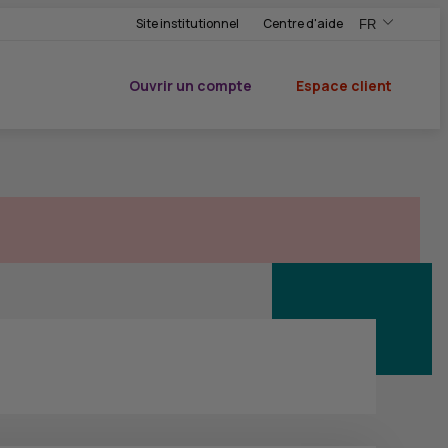
Site institutionnel
Centre d'aide
FR
,Version frança
,Changer de ve
Ouvrir un compte
Espace client
du CIC