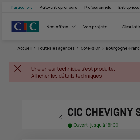
Particuliers
Auto-entrepreneurs
Professionnels
Entreprises
Nos offres
Vos projets
Simulati
Accueil
Toutes les agences
Côte-d'Or
Bourgogne-Fran
Une erreur technique s'est produite.
Afficher les détails techniques
CIC CHEVIGNY 
Retour vers la page précédente
Ouvert, jusqu'à 18h00