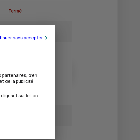
Fermé
14h15 - 18h00
tinuer sans accepter
13h30 - 18h00
13h30 - 18h00
 partenaires, d'en
t de la publicité
13h30 - 18h00
iquant sur le lien
Fermé
Fermé