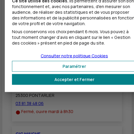
Ce site utilise des cookies.
Ils permettent d'assurer son bon
Dépôt valorisé de chèques EUR
fonctionnement et, avec nos partenaires, d'en mesurer son
audience, de réaliser des statistiques et de vous proposer
Dépôt de chèques EUR
des informations et de la publicité personnalisées en fonctio
de votre profil et de votre navigation.
Equipement pour déficients visuels
Nous conservons vos choix pendant 6 mois. Vous pouvez à
tout moment changer d’avis en cliquant sur le lien « Gestion
des cookies » présent en pied de page du site.
Consulter notre politique
Cookies
Autres agences les plus proches
Paramétrer
CIC PONTARLIER
à
26 km
Accepter et Fermer
33 RUE DE LA LIBERATION
25300 PONTARLIER
03 81 38 48 06
Fermé, ouvre mardi à 8h30
CIC MAICHE