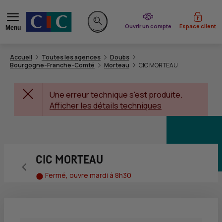
du CIC
Ouvrir un compte
Espace client
Menu
Rechercher sur le site
Accueil
Toutes les agences
Doubs
Bourgogne-Franche-Comté
Morteau
CIC MORTEAU
Une erreur technique s'est produite.
Afficher les détails techniques
CIC MORTEAU
Retour vers la page précédente
Fermé, ouvre mardi à 8h30