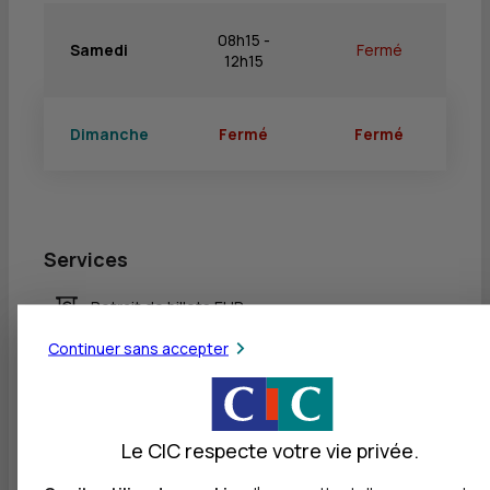
08h15 -
Samedi
Fermé
12h15
Dimanche
Fermé
Fermé
Services
Retrait de billets EUR
Retrait de billets CHF
Continuer sans accepter
Dépôt valorisé de billets EUR
Retrait de rouleaux de monnaie EUR
Le CIC respecte votre vie privée.
Dépôt de monnaie EUR