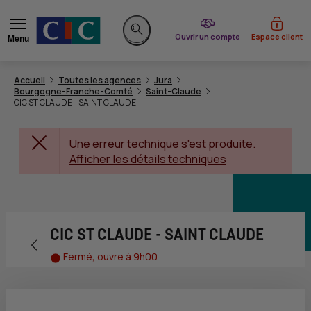
du CIC
Ouvrir un compte
Espace client
Menu
Rechercher sur le site
Accueil
Toutes les agences
Jura
Bourgogne-Franche-Comté
Saint-Claude
CIC ST CLAUDE - SAINT CLAUDE
Une erreur technique s'est produite.
Afficher les détails techniques
CIC ST CLAUDE - SAINT CLAUDE
Retour vers la page précédente
Fermé, ouvre à 9h00