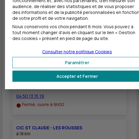
fonctionnement et, avec nos partenaires, d'en mesurer son
ROUSSES - 03 84 33 61 05 18188@cic.fr.
audience, de réaliser des statistiques et de vous proposer
des informations et de la publicité personnalisées en fonctio
de votre profil et de votre navigation.
Nous conservons vos choix pendant 6 mois. Vous pouvez à
tout moment changer d’avis en cliquant sur le lien « Gestion
des cookies » présent en pied de page du site.
Autres agences les plus proches
Consulter notre politique
Cookies
Paramétrer
CIC DIVONNE - GEX
à
16 km
Accepter et Fermer
686 AVENUE FRANCIS BLANCHARD
01170 GEX
04 50 13 15 19
Fermé, ouvre à 9h00
CIC ST CLAUDE - LES ROUSSES
à
18 km