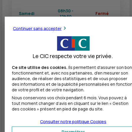
08h30 -
Samedi
Fermé
12h30
Continuer sans accepter
Dimanche
Fermé
Fermé
Le CIC respecte votre vie privée.
Ce site utilise des cookies.
Ils permettent d'assurer son bon
Autres agences les plus proches
fonctionnement et, avec nos partenaires, d'en mesurer son
audience, de réaliser des statistiques et de vous proposer
CIC BAIE DE SAINT-BRIEUC - PLERIN
des informations et de la publicité personnalisées en fonctio
à
2,6 km
de votre profil et de votre navigation.
Nous conservons vos choix pendant 6 mois. Vous pouvez à
2 RUE DU GRAND QUARTIER
tout moment changer d’avis en cliquant sur le lien « Gestion
22190 PLERIN
des cookies » présent en pied de page du site.
02 96 60 79 37
Consulter notre politique
Cookies
Ouvert, jusqu'à 12h30
Paramétrer