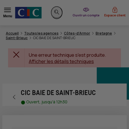
du CIC
Ouvrir un compte
Espace client
Menu
Rechercher sur le site
Accueil
Toutes les agences
Côtes-d'Armor
Bretagne
Saint-Brieuc
CIC BAIE DE SAINT-BRIEUC
Une erreur technique s'est produite.
Afficher les détails techniques
CIC BAIE DE SAINT-BRIEUC
Retour vers la page précédente
Ouvert, jusqu'à 12h30