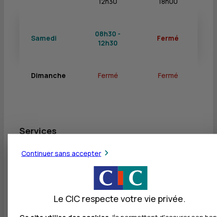
12h30
18h00
08h30 -
Samedi
Fermé
12h30
Dimanche
Fermé
Fermé
Services
Retrait de billets EUR
Continuer sans accepter
Dépôt valorisé de billets EUR
Retrait de rouleaux de monnaie EUR
Le CIC respecte votre vie privée.
Dépôt de monnaie EUR
Ce site utilise des cookies.
Ils permettent d'assurer son bon