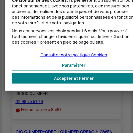
Dépôt valorisé de chèques EUR
fonctionnement et, avec nos partenaires, d'en mesurer son
audience, de réaliser des statistiques et de vous proposer
Dépôt de chèques EUR
des informations et de la publicité personnalisées en fonctio
de votre profil et de votre navigation.
Equipement pour déficients visuels
Nous conservons vos choix pendant 6 mois. Vous pouvez à
tout moment changer d’avis en cliquant sur le lien « Gestion
des cookies » présent en pied de page du site.
Consulter notre politique
Cookies
Autres agences les plus proches
Paramétrer
CIC QUIMPER-ODET
à
3,8 km
Accepter et Fermer
3 RUE SAINT FRANCOIS
29000 QUIMPER
02 98 75 51 79
Fermé, ouvre à 8h30
CIC QUIMPER-ODET - QUIMPER CREAC'H GWEN