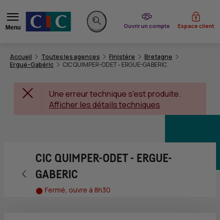
du CIC
Ouvrir un compte
Espace client
Menu
Rechercher sur le site
Accueil
Toutes les agences
Finistère
Bretagne
Ergué-Gabéric
CIC QUIMPER-ODET - ERGUE-GABERIC
Une erreur technique s'est produite.
Afficher les détails techniques
CIC QUIMPER-ODET - ERGUE-
Retour vers la page précédente
GABERIC
Fermé, ouvre à 8h30