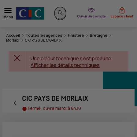
du CIC
Ouvrir un compte
Espace client
Menu
Rechercher sur le site
Accueil
Toutes les agences
Finistère
Bretagne
Morlaix
CIC PAYS DE MORLAIX
Une erreur technique s'est produite.
Afficher les détails techniques
CIC PAYS DE MORLAIX
Retour vers la page précédente
Fermé, ouvre mardi à 8h30