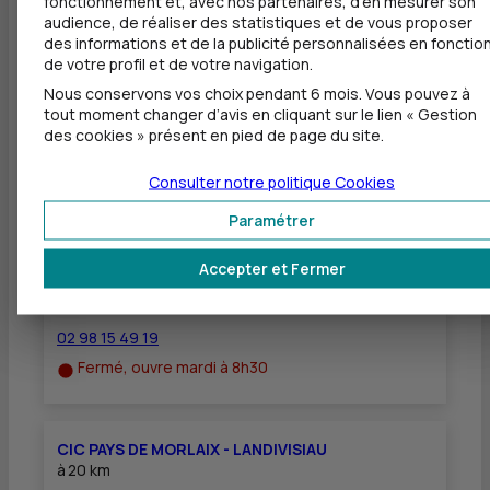
fonctionnement et, avec nos partenaires, d'en mesurer son
Dépôt de chèques EUR
audience, de réaliser des statistiques et de vous proposer
des informations et de la publicité personnalisées en fonctio
Equipement pour déficients visuels
de votre profil et de votre navigation.
Nous conservons vos choix pendant 6 mois. Vous pouvez à
tout moment changer d’avis en cliquant sur le lien « Gestion
des cookies » présent en pied de page du site.
Autres agences les plus proches
Consulter notre politique
Cookies
Paramétrer
CIC PAYS DE MORLAIX - SAINT-POL-DE-LEON
à
17 km
Accepter et Fermer
58 RUE CADIOU
29250 ST POL DE LEON
02 98 15 49 19
Fermé, ouvre mardi à 8h30
CIC PAYS DE MORLAIX - LANDIVISIAU
à
20 km