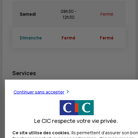
08h30 -
Samedi
Fermé
12h30
Dimanche
Fermé
Fermé
Services
Retrait de billets EUR
Continuer sans accepter
Dépôt valorisé de billets EUR
Retrait de rouleaux de monnaie EUR
Le CIC respecte votre vie privée.
Dépôt de monnaie EUR
Dépôt valorisé de chèques EUR
Ce site utilise des cookies.
Ils permettent d'assurer son bon