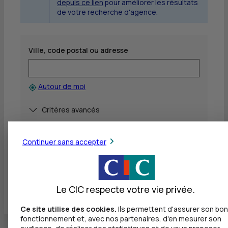
depuis ce lien
pour améliorer les résultats
de votre recherche d'agence.
Ville, code postal ou adresse
Autour de moi
Afficher
Critères avancés
Rechercher
Continuer sans accepter
Voir toutes les agences
Le CIC respecte votre vie privée.
Ce site utilise des cookies.
Ils permettent d'assurer son bon
fonctionnement et, avec nos partenaires, d'en mesurer son
audience, de réaliser des statistiques et de vous proposer