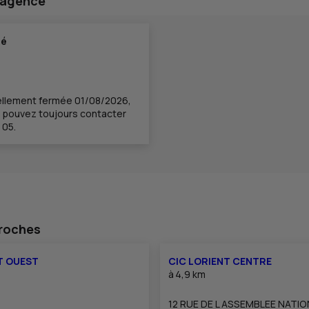
 agence
té
ellement fermée 01/08/2026,
 pouvez toujours contacter
 05.
proches
T OUEST
CIC LORIENT CENTRE
à
4,9 km
12 RUE DE L ASSEMBLEE NATI