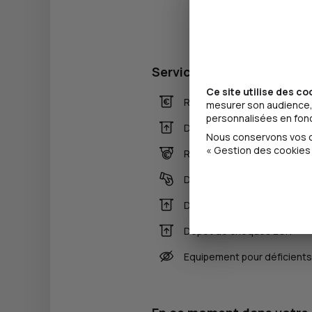
Services
Ce site utilise des co
Retrait de billets EUR
mesurer son audience, 
personnalisées en fonct
Dépôt valorisé de billets E
Nous conservons vos ch
« Gestion des cookies 
Retrait de rouleaux de mon
Dépôt de monnaie EUR
Dépôt valorisé de chèques
Dépôt de chèques EUR
Equipement pour déficients