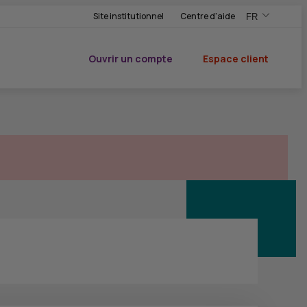
Site institutionnel
Centre d'aide
FR
,Version frança
,Changer de ve
Ouvrir un compte
Espace client
du CIC