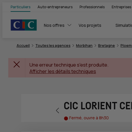
Particuliers
Auto-entrepreneurs
Professionnels
Entreprises
Nos offres
Vos projets
Simulati
Accueil
Toutes les agences
Morbihan
Bretagne
Ploem
Une erreur technique s'est produite.
Afficher les détails techniques
CIC LORIENT C
Retour vers la page précédente
Fermé, ouvre à 8h30