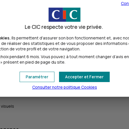
Con
Le CIC respecte votre vie privée.
okies.
Ils permettent d'assurer son bon fonctionnement et, avec nos
de réaliser des statistiques et de vous proposer des informations e
ion de votre profil et de votre navigation.
UR
oix pendant 6 mois. Vous pouvez à tout moment changer d’avis en cl
» présent en pied de page du site.
naie EUR
Paramétrer
Accepter et Fermer
 EUR
Consulter notre politique
Cookies
 visuels