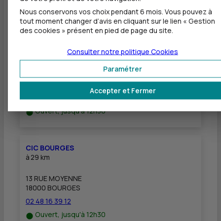
Nous conservons vos choix pendant 6 mois. Vous pouvez à
Autres agences les plus proches
tout moment changer d’avis en cliquant sur le lien « Gestion
des cookies » présent en pied de page du site.
CIC BOURGES - ST DOULCHARD
Consulter notre politique
Cookies
à
27 km
Paramétrer
404 ROUTE D ORLEANS
18230 ST DOULCHARD
Accepter et Fermer
02 48 16 39 13
Ouvert, jusqu'à 12h30
CIC BOURGES
à
29 km
13 RUE MOYENNE
18000 BOURGES
02 48 16 39 12
Ouvert, jusqu'à 12h30