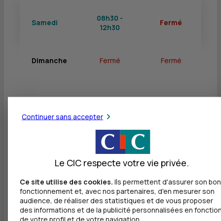
08h30 -
Samedi
Fermé
12h30
Dimanche
Fermé
Fermé
Services
Continuer sans accepter
Retrait de billets EUR
Dépôt de billets EUR
Le CIC respecte votre vie privée.
Dépôt de monnaie EUR
Ce site utilise des cookies.
Ils permettent d'assurer son bon
fonctionnement et, avec nos partenaires, d'en mesurer son
Dépôt de chèques EUR
audience, de réaliser des statistiques et de vous proposer
des informations et de la publicité personnalisées en fonctio
de votre profil et de votre navigation.