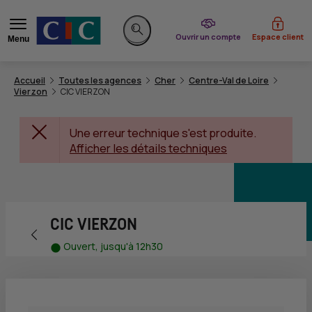
du CIC
Ouvrir un compte
Espace client
Menu
Rechercher sur le site
Accueil
Toutes les agences
Cher
Centre-Val de Loire
Vierzon
CIC VIERZON
Une erreur technique s'est produite.
Afficher les détails techniques
CIC VIERZON
Retour vers la page précédente
Ouvert, jusqu'à 12h30