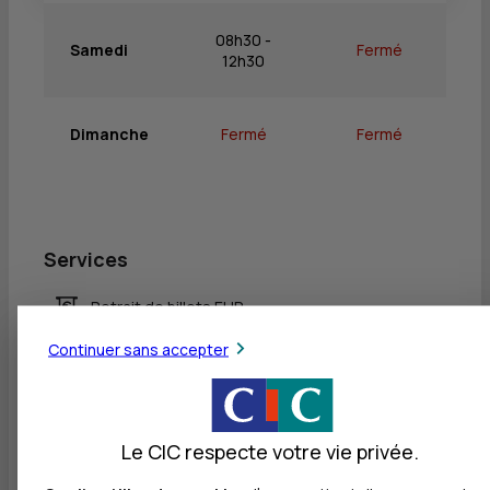
08h30 -
Samedi
Fermé
12h30
Dimanche
Fermé
Fermé
Services
Retrait de billets EUR
Dépôt de billets EUR
Continuer sans accepter
Dépôt valorisé de billets EUR
Retrait de rouleaux de monnaie EUR
Le CIC respecte votre vie privée.
Dépôt de monnaie EUR