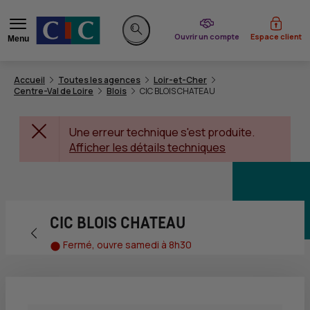
du CIC
Ouvrir un compte
Espace client
Menu
Rechercher sur le site
Accueil
Toutes les agences
Loir-et-Cher
Centre-Val de Loire
Blois
CIC BLOIS CHATEAU
Une erreur technique s'est produite.
Afficher les détails techniques
CIC BLOIS CHATEAU
Retour vers la page précédente
Fermé, ouvre samedi à 8h30