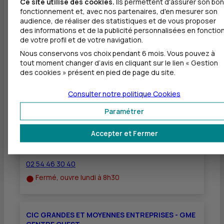
Ce site utilise des cookies.
Ils permettent d'assurer son bon
Dépôt valorisé de chèques EUR
fonctionnement et, avec nos partenaires, d'en mesurer son
audience, de réaliser des statistiques et de vous proposer
Dépôt de chèques EUR
des informations et de la publicité personnalisées en fonctio
de votre profil et de votre navigation.
Nous conservons vos choix pendant 6 mois. Vous pouvez à
tout moment changer d’avis en cliquant sur le lien « Gestion
des cookies » présent en pied de page du site.
Autres agences les plus proches
Consulter notre politique
Cookies
CIC LOIR ET CHER TOURAINE ENTREPRISES - LOIR
ET CHER ENT
Paramétrer
à
0 m
Accepter et Fermer
5 RUE GALLOIS
41000 BLOIS
02 54 46 30 40
Fermé, ouvre lundi à 8h30
CIC GRANDES ET MOYENNES ENTREPRISES - GME