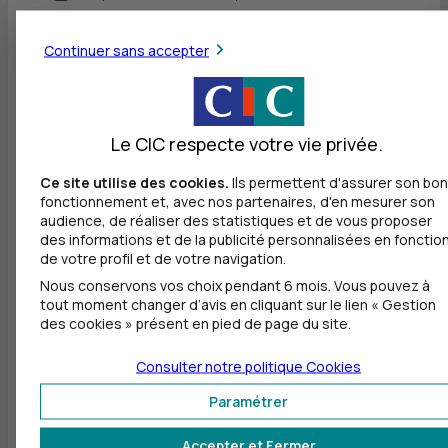
Dépôt de chèques EUR
Continuer sans accepter
Equipement pour déficients visuels
Le CIC respecte votre vie privée.
En ce moment dans votre agence
Ce site utilise des cookies.
Ils permettent d'assurer son bon
fonctionnement et, avec nos partenaires, d'en mesurer son
Fermeture exceptionnelle été
audience, de réaliser des statistiques et de vous proposer
des informations et de la publicité personnalisées en fonctio
Publié le 20/06/2026
de votre profil et de votre navigation.
Nous conservons vos choix pendant 6 mois. Vous pouvez à
Votre Agence est exceptionnellement fermée
tout moment changer d’avis en cliquant sur le lien « Gestion
01/08/2026, 08/08/2026, 15/08/2026. Vous
des cookies » présent en pied de page du site.
pouvez toujours contacter votre conseiller au
02 38 14 35 06.
Consulter notre politique
Cookies
Paramétrer
Accepter et Fermer