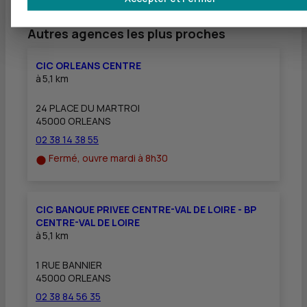
Autres agences les plus proches
CIC ORLEANS CENTRE
à
5,1 km
24 PLACE DU MARTROI
45000 ORLEANS
02 38 14 38 55
Fermé, ouvre mardi à 8h30
CIC BANQUE PRIVEE CENTRE-VAL DE LOIRE - BP
CENTRE-VAL DE LOIRE
à
5,1 km
1 RUE BANNIER
45000 ORLEANS
02 38 84 56 35