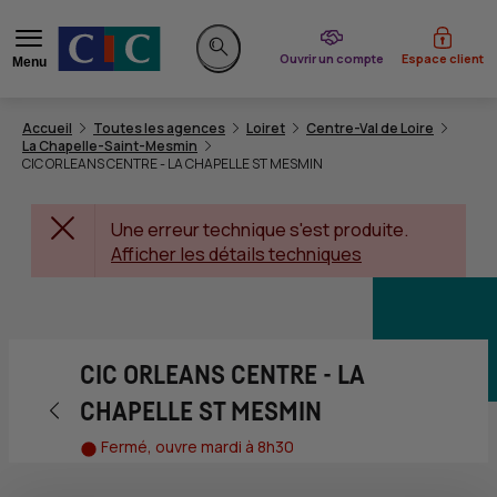
du CIC
Ouvrir un compte
Espace client
Menu
Rechercher sur le site
Accueil
Toutes les agences
Loiret
Centre-Val de Loire
La Chapelle-Saint-Mesmin
CIC ORLEANS CENTRE - LA CHAPELLE ST MESMIN
Une erreur technique s'est produite.
Afficher les détails techniques
CIC ORLEANS CENTRE - LA
Retour vers la page précédente
CHAPELLE ST MESMIN
Fermé, ouvre mardi à 8h30