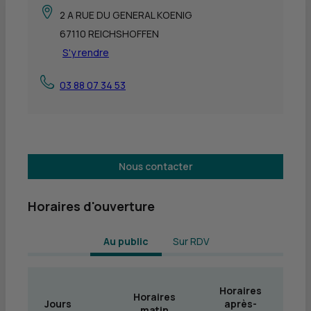
2 A RUE DU GENERAL KOENIG
67110 REICHSHOFFEN
S'y rendre
03 88 07 34 53
Nous contacter
Horaires d'ouverture
 Au public 
Sur RDV
Horaires
Horaires
Jours
après-
matin