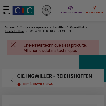
du CIC
Ouvrir un compte
Espace client
Menu
Rechercher sur le site
Accueil
Toutes les agences
Bas-Rhin
Grand Est
Reichshoffen
CIC INGWILLER - REICHSHOFFEN
Une erreur technique s'est produite.
Afficher les détails techniques
CIC INGWILLER - REICHSHOFFEN
Retour vers la page précédente
Fermé, ouvre à 8h30