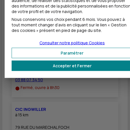
audience, de réaliser des statistiques et de vous proposer
des informations et de la publicité personnalisées en fonctio
Equipement pour déficients visuels
de votre profil et de votre navigation.
Nous conservons vos choix pendant 6 mois. Vous pouvez à
tout moment changer d’avis en cliquant sur le lien « Gestion
des cookies » présent en pied de page du site.
Autres agences les plus proches
Consulter notre politique
Cookies
CIC HAGUENAU - HAGUENAU OUEST
Paramétrer
à
14 km
Accepter et Fermer
28 ROUTE DE BITCHE
67500 HAGUENAU
03 88 07 34 50
Fermé, ouvre à 8h30
CIC INGWILLER
à
15 km
79 RUE DU MARECHAL FOCH