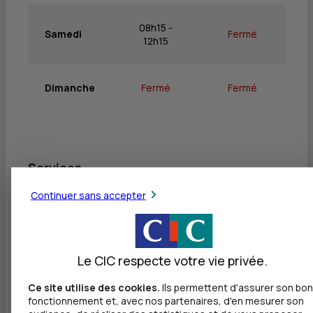
08h15 -
Samedi
Fermé
12h15
Dimanche
Fermé
Fermé
Services
Continuer sans accepter
Retrait de billets EUR
Dépôt valorisé de billets EUR
Dépôt de monnaie EUR
Le CIC respecte votre vie privée.
Dépôt valorisé de chèques EUR
Ce site utilise des cookies.
Ils permettent d'assurer son bon
fonctionnement et, avec nos partenaires, d'en mesurer son
Dépôt de chèques EUR