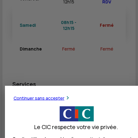
12h15
RDV
08h15 -
Samedi
Fermé
12h15
Dimanche
Fermé
Fermé
Services
Retrait de billets EUR
Continuer sans accepter
Dépôt de billets EUR
Dépôt valorisé de billets EUR
Le CIC respecte votre vie privée.
Retrait de rouleaux de monnaie EUR