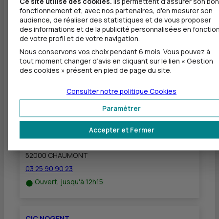
Ce site utilise des cookies.
Ils permettent d'assurer son bon
Dépôt de monnaie EUR
fonctionnement et, avec nos partenaires, d'en mesurer son
audience, de réaliser des statistiques et de vous proposer
Dépôt valorisé de chèques EUR
des informations et de la publicité personnalisées en fonctio
de votre profil et de votre navigation.
Dépôt de chèques EUR
Nous conservons vos choix pendant 6 mois. Vous pouvez à
tout moment changer d’avis en cliquant sur le lien « Gestion
des cookies » présent en pied de page du site.
Consulter notre politique
Cookies
Autres agences les plus proches
Paramétrer
CIC CHAUMONT
à
1,9 km
Accepter et Fermer
3 RUE LALOY
52000 CHAUMONT
03 25 90 90 23
Ouvert, jusqu'à 12h15
CIC NOGENT