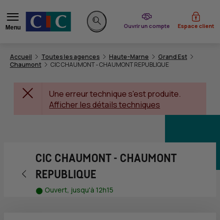
du CIC
Ouvrir un compte
Espace client
Menu
Rechercher sur le site
Accueil
Toutes les agences
Haute-Marne
Grand Est
Chaumont
CIC CHAUMONT - CHAUMONT REPUBLIQUE
Une erreur technique s'est produite.
Afficher les détails techniques
CIC CHAUMONT - CHAUMONT
Retour vers la page précédente
REPUBLIQUE
Ouvert, jusqu'à 12h15