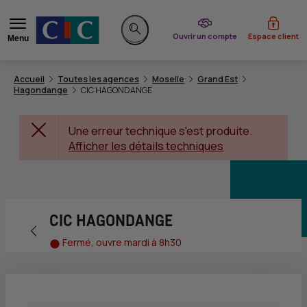
du CIC
Ouvrir un compte
Espace client
Menu
Rechercher sur le site
Accueil
Toutes les agences
Moselle
Grand Est
Hagondange
CIC HAGONDANGE
Une erreur technique s'est produite.
Afficher les détails techniques
CIC HAGONDANGE
Retour vers la page précédente
Fermé, ouvre mardi à 8h30