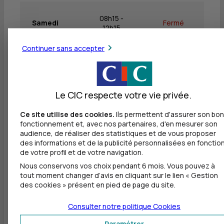
08h15 -
Samedi
Fermé
12h15
Continuer sans accepter
Dimanche
Fermé
Fermé
Le CIC respecte votre vie privée.
Ce site utilise des cookies.
Ils permettent d'assurer son bon
Autres agences les plus proches
fonctionnement et, avec nos partenaires, d'en mesurer son
audience, de réaliser des statistiques et de vous proposer
CIC MAIZIERES LES METZ
des informations et de la publicité personnalisées en fonctio
à
4,3 km
de votre profil et de votre navigation.
Nous conservons vos choix pendant 6 mois. Vous pouvez à
71 GRAND RUE
tout moment changer d’avis en cliquant sur le lien « Gestion
57280 MAIZIERES LES METZ
des cookies » présent en pied de page du site.
03 87 56 36 88
Consulter notre politique
Cookies
Fermé, ouvre mardi à 8h30
Paramétrer