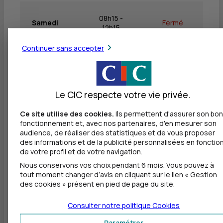
08h15 -
Samedi
Fermé
12h15
Continuer sans accepter
Dimanche
Fermé
Fermé
Le CIC respecte votre vie privée.
Ce site utilise des cookies.
Ils permettent d'assurer son bon
Autres agences les plus proches
fonctionnement et, avec nos partenaires, d'en mesurer son
audience, de réaliser des statistiques et de vous proposer
CIC EPINAL - GOLBEY
des informations et de la publicité personnalisées en fonctio
à
7,7 km
de votre profil et de votre navigation.
Nous conservons vos choix pendant 6 mois. Vous pouvez à
31 RUE DES ACACIAS
tout moment changer d’avis en cliquant sur le lien « Gestion
88190 GOLBEY
des cookies » présent en pied de page du site.
03 29 38 28 30
Consulter notre politique
Cookies
Ouvert, jusqu'à 18h00
Paramétrer