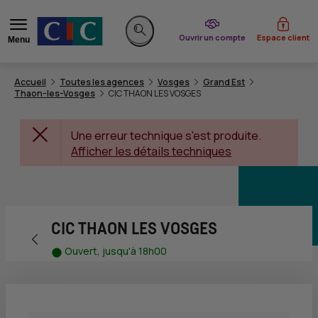
du CIC
Ouvrir un compte
Espace client
Menu
Rechercher sur le site
Accueil
Toutes les agences
Vosges
Grand Est
Thaon-les-Vosges
CIC THAON LES VOSGES
Une erreur technique s'est produite.
Afficher les détails techniques
CIC THAON LES VOSGES
Retour vers la page précédente
Ouvert, jusqu'à 18h00