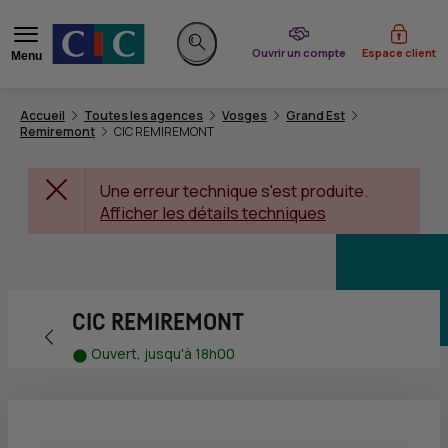
du CIC
Ouvrir un compte
Espace client
Menu
Rechercher sur le site
Accueil
Toutes les agences
Vosges
Grand Est
Remiremont
CIC REMIREMONT
Une erreur technique s'est produite.
Afficher les détails techniques
CIC REMIREMONT
Retour vers la page précédente
Ouvert, jusqu'à 18h00