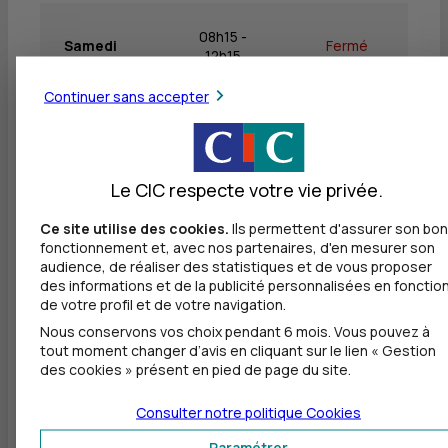
08h15 -
Samedi
Fermé
12h15
Continuer sans accepter
Dimanche
Fermé
Fermé
Le CIC respecte votre vie privée.
Ce site utilise des cookies.
Ils permettent d'assurer son bon
Autres agences les plus proches
fonctionnement et, avec nos partenaires, d'en mesurer son
audience, de réaliser des statistiques et de vous proposer
CIC EPINAL
des informations et de la publicité personnalisées en fonctio
à
21 km
de votre profil et de votre navigation.
Nous conservons vos choix pendant 6 mois. Vous pouvez à
2 QUAI DES BONS ENFANTS
tout moment changer d’avis en cliquant sur le lien « Gestion
88026 EPINAL CEDEX
des cookies » présent en pied de page du site.
03 29 38 28 28
Consulter notre politique
Cookies
Ouvert, jusqu'à 18h00
Paramétrer