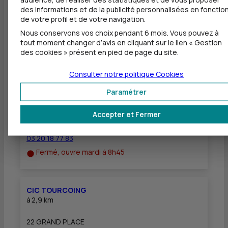
Equipement pour déficients visuels
des informations et de la publicité personnalisées en fonctio
de votre profil et de votre navigation.
Nous conservons vos choix pendant 6 mois. Vous pouvez à
tout moment changer d’avis en cliquant sur le lien « Gestion
des cookies » présent en pied de page du site.
Autres agences les plus proches
Consulter notre politique
Cookies
CIC ROUBAIX LEBAS
Paramétrer
à
2,6 km
Accepter et Fermer
33 AVENUE JEAN BAPTISTE LEBAS
59100 ROUBAIX
03 20 18 77 83
Fermé, ouvre mardi à 8h45
CIC TOURCOING
à
2,9 km
22 GRAND PLACE