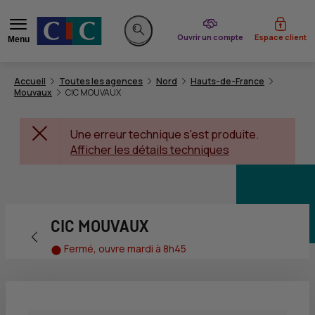
du CIC
Ouvrir un compte
Espace client
Menu
Rechercher sur le site
Accueil
Toutes les agences
Nord
Hauts-de-France
Mouvaux
CIC MOUVAUX
Une erreur technique s'est produite.
Afficher les détails techniques
CIC MOUVAUX
Retour vers la page précédente
Fermé, ouvre mardi à 8h45