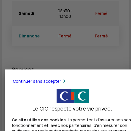
08h30 -
Samedi
Fermé
13h00
Dimanche
Fermé
Fermé
Services
Continuer sans accepter
Retrait de billets EUR
Dépôt valorisé de billets EUR
Retrait de rouleaux de monnaie EUR
Le CIC respecte votre vie privée.
Dépôt de monnaie EUR
Ce site utilise des cookies.
Ils permettent d'assurer son bon
fonctionnement et, avec nos partenaires, d'en mesurer son
Dépôt valorisé de chèques EUR
audience, de réaliser des statistiques et de vous proposer